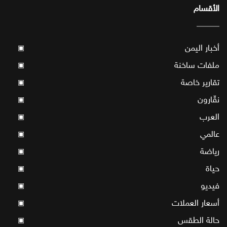
الأقسام
أخبار اليمن
▣
ملفات ساخنة
▣
تقارير خاصة
▣
نقّارون
▣
العرب
▣
عالمي
▣
رياضة
▣
حياة
▣
فيديو
▣
أسعار العملات
▣
حالة الطقس
▣