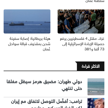
سلطنة عمان
غزة.. مقتل 4 فلسطينيين يرفع
هيئة بريطانية: إصابة سفينة
حصيلة الإبادة الإسرائيلية إلى
شحن بمقذوف قبالة سواحل
73 ألفا و381
عُمان
الاكثر قراءة
دولي طهران: مضيق هرمز سيظل مغلقا
حتى تنتهي
ترامب: أفضّل التوصل لاتفاق مع إيران