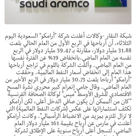
شبكة النقار -وكالات أعلنت شركة "أرامكو" السعودية اليوم
الثلاثاء، أن أرباحها في الربع الأول من العام الحالي بلغت
31.88 مليار دولار، مقارنة بـ 39.47 مليار دولار في الربع
نفسه من العام الماضي.بانخفاض 19% عن الفترة نفسها
من العام الماضي. وألقت الشركة باللوم في تراجع أرباحها
هذا العام إلى انخفاض أسعار النفط العالمية. وحققت
"أرامكو" أرباحا بلغت 30.73 مليار دولار في الربع الأخير من
العام الماضي. وقال جامي إنغرام كبير محرري نشرة المسح
الاقتصادي للشرق الأوسط "ميس" لوكالة الصحافة الفرنسية
"كان من الممكن أن يكون صافي الدخل أعلى، لكن أرامكو
تكثف استثماراتها على عكس (شركات النفط العالمية) التي
لا تزال تلتزم بمزيد من الانضباط الرأسمالي". وكانت أرامكو
أعلنت في مارس عن أرباح بقيمة 161 مليار دولار العام
الماضي، لتسجل أعلى أرباح سنوية على الإطلاق لشركة