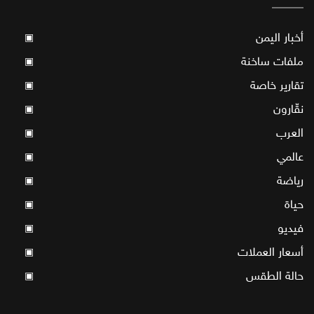
أخبار اليمن
▣
ملفات ساخنة
▣
تقارير خاصة
▣
نقّارون
▣
العرب
▣
عالمي
▣
رياضة
▣
حياة
▣
فيديو
▣
أسعار العملات
▣
حالة الطقس
▣