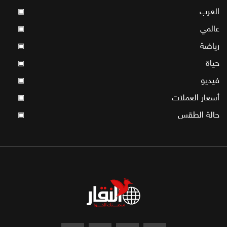
العرب
▣
عالمي
▣
رياضة
▣
حياة
▣
فيديو
▣
أسعار العملات
▣
حالة الطقس
▣