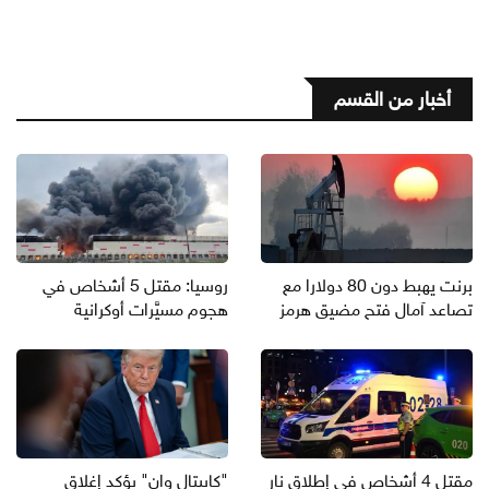
أخبار من القسم
برنت يهبط دون 80 دولارا مع
روسيا: مقتل 5 أشخاص في
تصاعد آمال فتح مضيق هرمز
هجوم مسيَّرات أوكرانية
مقتل 4 أشخاص في إطلاق نار
"كابيتال وان" يؤكد إغلاق