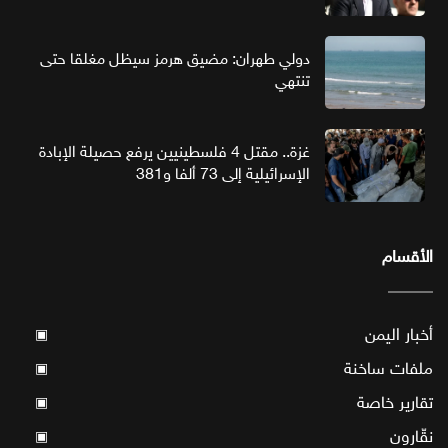
دولي طهران: مضيق هرمز سيظل مغلقا حتى
تنتهي
غزة.. مقتل 4 فلسطينيين يرفع حصيلة الإبادة
الإسرائيلية إلى 73 ألفا و381
الأقسام
أخبار اليمن
▣
ملفات ساخنة
▣
تقارير خاصة
▣
نقّارون
▣