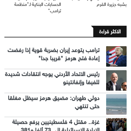
بشبه جزيرة القرم
الحسابات البنكية لـ"منظمة
ترامب"
الاكثر قراءة
ترامب يتوعد إيران بضربة قوية إذا رفضت
إعادة فتح هرمز "قريبا جدا"
رئيس الاتحاد الأردني يوجه انتقادات شديدة
للفيفا وإنفانتينو
دولي طهران: مضيق هرمز سيظل مغلقا
حتى تنتهي
غزة.. مقتل 4 فلسطينيين يرفع حصيلة
الإبادة الإسرائيلية إلى 73 ألفا و381