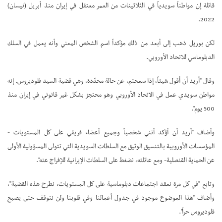
قائلة إن مواطناً سويدياً في الثلاثينات من العمر معتقل في إيران منذ أبريل (نيسان)
2022.
لكن بوريل ذهب إلى أبعد من ذلك مؤكداً اسم الشخص المعني وأنه يعمل في السلك
الدبلوماسي للاتحاد الأوروبي.
وقال "أريد أن أقول شيئاً، إذا سمحتم، عن حالة محدّدة، وهي قضية السيد فلوديروس. إنه
مواطن سويدي عمل في الاتحاد الأوروبي وهو محتجز بشكل غير قانوني في إيران منذ
500 يوم".
وأضاف "أريد أن أؤكد أنني شخصياً وجميع أعضاء فريقي على كل المستويات -
المؤسسات الأوروبية بالتنسيق الوثيق مع السلطات السويدية التي تتولى المسؤولية الأولى
عن الحماية القنصلية- ومع عائلته، نضغط على السلطات الإيرانية للإفراج عنه".
وتابع "في كل مرة نعقد اجتماعات دبلوماسية على كل المستويات، نطرح هذه القضية"،
وأضاف "هذا الموضوع موجود في جدول أعمالنا وفي قلوبنا ولن نتوقف حتى يصبح
فلوديروس حراً".