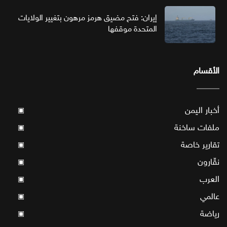
إيران: فتح مضيق هرمز مرهون بتغيير الولايات
المتحدة موقفها
الأقسام
أخبار اليمن
▣
ملفات ساخنة
▣
تقارير خاصة
▣
نقّارون
▣
العرب
▣
عالمي
▣
رياضة
▣