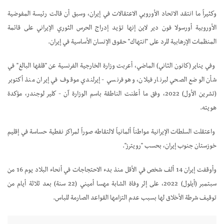
وكثيراً ما انتقد الاتحاد الأوروبي الاعتقالات في إيران، وسبق أن قالت رئيسة المفوضية
الأوروبية أورسولا فون دير لاين إنها تؤيد إدراج الحرس الثوري الإيراني على قائمة
المنظمات الإرهابية للرد على "انتهاك" حقوق الإنسان الأساسية في إيران.
وفي يناير (كانون الثاني) الماضي، أعربت وزارة الخارجية الفرنسية عن "قلقها البالغ" في
شأن الوضع الصحي لبرنار فيلان، وهو فرنسي - إيرلندي موقوف في إيران منذ أكتوبر
(تشرين الأول) 2022، وفق ما أعلنت الناطقة باسم الوزارة آن - كلير لوجندر، مؤكدة
هويته.
واعتقلت السلطات الإيرانية مواطناً ألمانياً لالتقاطه صوراً لمراكز نفطية حساسة في إقليم
خوزستان جنوب إيران، بحسب "رويترز".
وأوقفت إيران 14 ألف شخص في الأقل منذ بدء الاحتجاجات في أنحاء البلاد يوم 16 من
سبتمبر (أيلول) 2022، على إثر وفاة الشابة مهسا أميني (22 سنة) بعد ثلاثة أيام من
توقيف شرطة الأخلاق لها بسبب عدم التزامها القواعد الصارمة للباس.