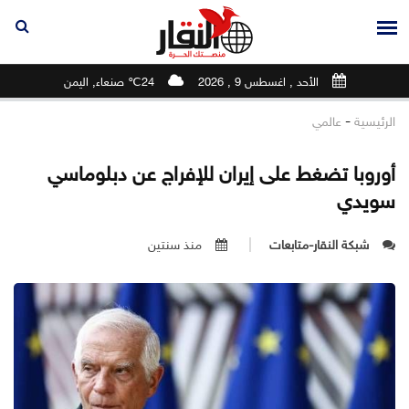
الأحد , اغسطس 9 , 2026
24℃ صنعاء, اليمن
-
الرئيسية
عالمي
أوروبا تضغط على إيران للإفراج عن دبلوماسي
سويدي
شبكة النقار-متابعات
منذ سنتين