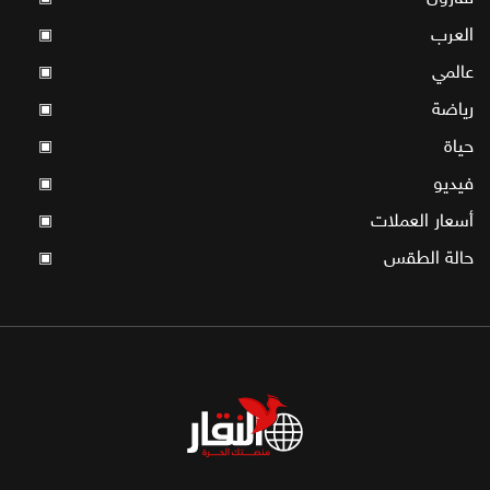
العرب
▣
عالمي
▣
رياضة
▣
حياة
▣
فيديو
▣
أسعار العملات
▣
حالة الطقس
▣