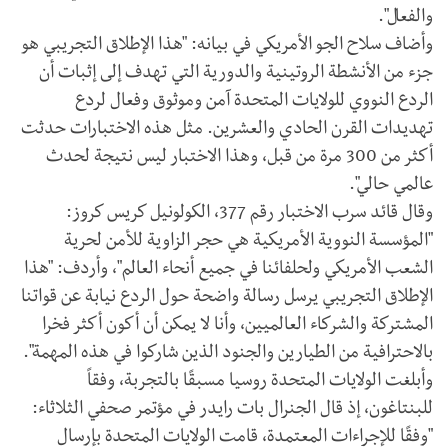
والفعال".
وأضاف سلاح الجو الأمريكي في بيانه: "هذا الإطلاق التجريبي هو
جزء من الأنشطة الروتينية والدورية التي تهدف إلى إثبات أن
الردع النووي للولايات المتحدة آمن وموثوق وفعال لردع
تهديدات القرن الحادي والعشرين. مثل هذه الاختبارات حدثت
أكثر من 300 مرة من قبل، وهذا الاختبار ليس نتيجة لحدث
عالمي حالي".
وقال قائد سرب الاختبار رقم 377، الكولونيل كريس كروز:
"المؤسسة النووية الأمريكية هي حجر الزاوية للأمن لحرية
الشعب الأمريكي ولحلفائنا في جميع أنحاء العالم"، وأردف: "هذا
الإطلاق التجريبي يرسل رسالة واضحة حول الردع نيابة عن قواتنا
المشتركة والشركاء العالميين، وأنا لا يمكن أن أكون أكثر فخرا
بالاحترافية من الطيارين والجنود الذين شاركوا في هذه المهمة".
وأبلغت الولايات المتحدة روسيا مسبقًا بالتجربة، وفقاً
للبنتاغون، إذ قال الجنرال بات رايدر في مؤتمر صحفي الثلاثاء:
"وفقًا للإجراءات المعتمدة، قامت الولايات المتحدة بإرسال