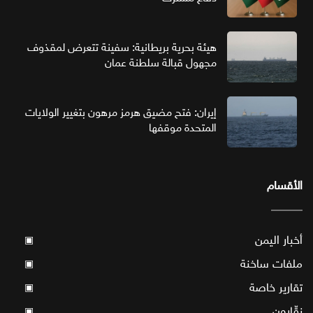
هيئة بحرية بريطانية: سفينة تتعرض لمقذوف
مجهول قبالة سلطنة عمان
إيران: فتح مضيق هرمز مرهون بتغيير الولايات
المتحدة موقفها
الأقسام
أخبار اليمن
▣
ملفات ساخنة
▣
تقارير خاصة
▣
نقّارون
▣