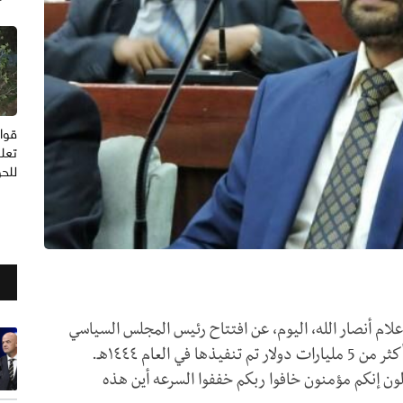
قوا
تعل
للحو
لام أنصار الله، اليوم، عن افتتاح رئيس المجلس السياسي
لعام ١٤٤٤هـ.
ون إنكم مؤمنون خافوا ربكم خففوا السرعه أين هذه