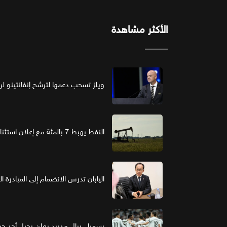
الأكثر مشاهدة
ويلز تسحب دعمها لترشح إنفانتينو لرئ
النفط يهبط 7 بالمئة مع إعلان استئناف مفاوضات واشنطن وطهران
اليابان تدرس الانضمام إلى المبادرة ا
رسميا.. ريال مدريد يعلن رحيل أحد حر