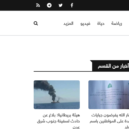
رياضة
حياة
فيديو
المزيد
أخبار من القسم
ر الله يفرضون جبايات
هيئة بريطانية: بلاغ عن
دة على المواطنين باسم
حادث لسفينة جنوب شرق
لد
عدن