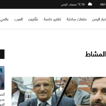
19℃ صنعاء, اليمن
خبار اليمن
ملفات ساخنة
تقارير خاصة
نقّارون
العرب
عالمي
المشاط
أنصا
جدي
المو