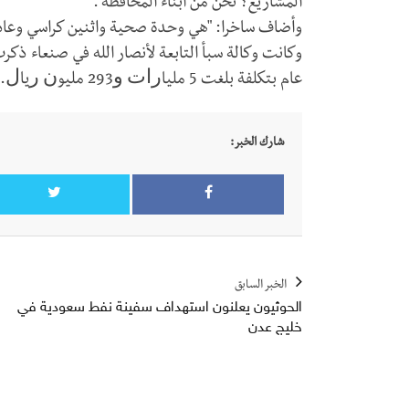
المشاريع؟ نحن من أبناء المحافظة".
وأضاف ساخرا: "هي وحدة صحية واثنين كراسي وعا
وكانت وكالة سبأ التابعة لأنصار الله في صنعاء ذكر
عام بتكلفة بلغت 5 ﻣﻠﻴﺎﺭﺍﺕ ﻭ293 ﻣﻠﻴﻮﻥ ﺭﻳﺎﻝ.
شارك الخبر:
الخبر السابق
الحوثيون يعلنون استهداف سفينة نفط سعودية في
خليج عدن