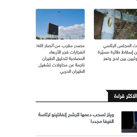
ت المجلس الرئاسي
مصدر مقرب من أنصار الله:
ن إسقاط طائرة مسيّرة
انفجارات فجر الأربعاء
ثيين بين لحج وتعز
المصاحبة لتحليق الطيران
ناجمة عن محاولات تشغيل
الطيران الحربي
الاكثر قراءة
ويلز تسحب دعمها لترشح إنفانتينو لرئاسة
الفيفا مجددا