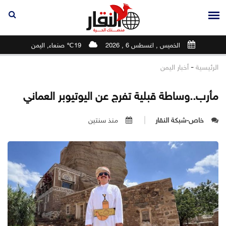
الخميس , اغسطس 6 , 2026
19℃ صنعاء, اليمن
-
الرئيسية
أخبار اليمن
مأرب..وساطة قبلية تفرج عن اليوتيوبر العماني
خاص-شبكة النقار
منذ سنتين