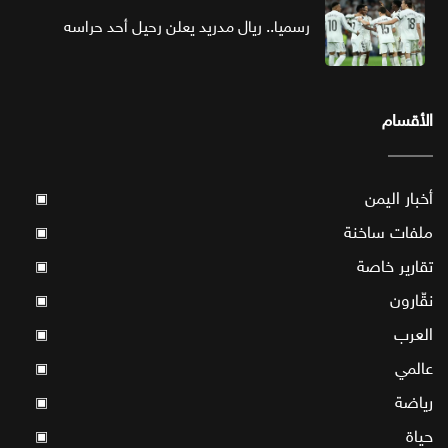
رسميا.. ريال مدريد يعلن رحيل أحد حراسه
الأقسام
أخبار اليمن
▣
ملفات ساخنة
▣
تقارير خاصة
▣
نقّارون
▣
العرب
▣
عالمي
▣
رياضة
▣
حياة
▣