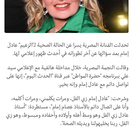
تحدثت الفنانة المصرية يسرا عن الحالة الصحية لـ"الزعيم" عادل
إمام بعد سؤالها عن آخر تطوراته في أحدث ظهور إعلامي لها.
وقالت النجمة المصرية، خلال مداخلة هاتفية مع الإعلامي سيد
علي ببرنامجه "حضرة المواطن" عبر قناة "الحدث اليوم"، إنها على
تواصل دائم مع عادل إمام وإنه بخير.
وشرحت: "عادل إمام زي الفل، ومرات يكلمني، ومرات أكلمه،
وأنا على اتصال دائم بالأستاذ عصام إمام"، مستطردة: "أستاذ
عادل زي الفل وهو وسط أهله وأولاده وأحفاده ومبسوط، وهو زي
الفل، ربنا يخليهولنا ويديله الصحة".