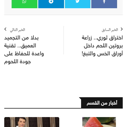
الخبر السابق
الخبر التالي
اختراق ثوري.. زراعة
بدلا من التجميد
بروتين اللحم داخل
العميق.. تقنية
أوراق الخس والتبغ!
واعدة للحفاظ على
جودة اللحوم
أخبار من القسم