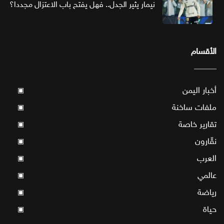
نيمار يثير الجدل.. فهل يفتح باب الاعتزال مجددا؟
الأقسام
أخبار اليمن
▣
ملفات ساخنة
▣
تقارير خاصة
▣
نقّارون
▣
العرب
▣
عالمي
▣
رياضة
▣
حياة
▣