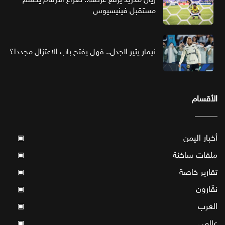
مستقبل فينيسيوس
نيمار يثير الجدل.. فهل يفتح باب الاعتزال مجددا؟
الأقسام
أخبار اليمن
▣
ملفات ساخنة
▣
تقارير خاصة
▣
نقّارون
▣
العرب
▣
عالمي
▣