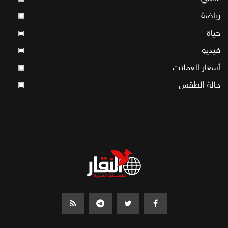
رياضة
▣
حياة
▣
فيديو
▣
أسعار العملات
▣
حالة الطقس
▣