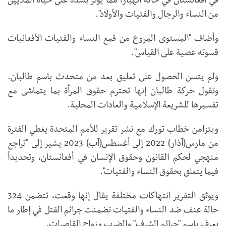
في أفغانستان في حالة انهيار، مما يؤثر بشدة على حياة الملايين
من النساء والرجال والفتيات والأولاد".
وأضاف "المستوى المروع من قمع النساء والفتيات الأفغانيات
قسوته عصية على القياس".
ولم يتسن الحصول على تعليق بعد من متحدث باسم طالبان.
وتقول حركة طالبان إنها تحترم حقوق المرأة بما يتماشى مع
تفسيرها للشريعة الإسلامية والعادات المحلية.
ويتزامن خطاب تورك مع نشر تقرير للأمم المتحدة يغطي الفترة
من مارس(آذار) 2022 إلى أغسطس(آب) 2023 يشير إلى "تراجع
منهجي لحكم القانون وحقوق الإنسان في أفغانستان، وتحديداً
فيما يتعلق بحقوق النساء والفتيات".
ويوثق التقرير انتهاكات مختلفة يقال إنها وقعت، تتضمن 324
حالة عنف ضد النساء والفتيات تضمنت جرائم القتل في إطار ما
يعرف باسم "جرائم الشرف" والضرب وزواج القاصرات.