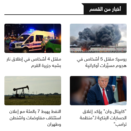
أخبار من القسم
روسيا: مقتل 5 أشخاص في
مقتل 4 أشخاص في إطلاق نار
هجوم مسيَّرات أوكرانية
بشبه جزيرة القرم
"كابيتال وان" يؤكد إغلاق
النفط يهبط 7 بالمئة مع إعلان
الحسابات البنكية لـ"منظمة
استئناف مفاوضات واشنطن
ترامب"
وطهران