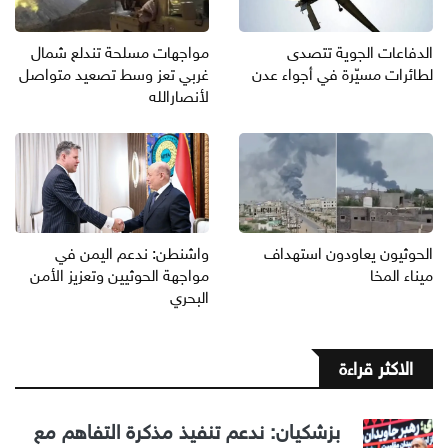
الدفاعات الجوية تتصدى
مواجهات مسلحة تندلع شمال
لطائرات مسيّرة في أجواء عدن
غربي تعز وسط تصعيد متواصل
لأنصارالله
الحوثيون يعاودون استهداف
واشنطن: ندعم اليمن في
ميناء المخا
مواجهة الحوثيين وتعزيز الأمن
البحري
الاكثر قراءة
بزشكيان: ندعم تنفيذ مذكرة التفاهم مع