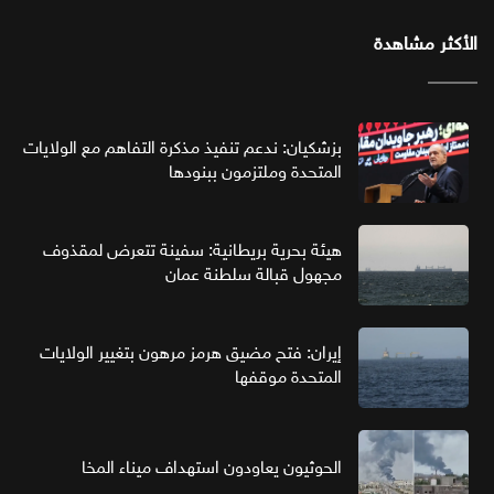
الأكثر مشاهدة
بزشكيان: ندعم تنفيذ مذكرة التفاهم مع الولايات
المتحدة وملتزمون ببنودها
هيئة بحرية بريطانية: سفينة تتعرض لمقذوف
مجهول قبالة سلطنة عمان
إيران: فتح مضيق هرمز مرهون بتغيير الولايات
المتحدة موقفها
الحوثيون يعاودون استهداف ميناء المخا