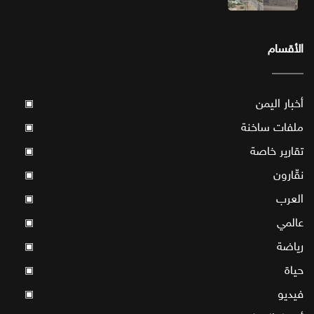
الأقسام
أخبار اليمن
▣
ملفات ساخنة
▣
تقارير خاصة
▣
نقّارون
▣
العرب
▣
عالمي
▣
رياضة
▣
حياة
▣
فيديو
▣