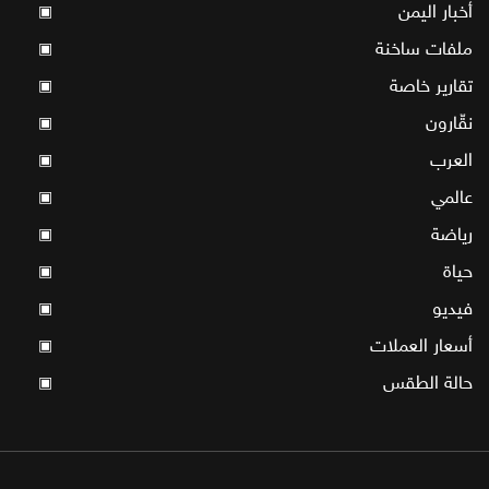
أخبار اليمن
▣
ملفات ساخنة
▣
تقارير خاصة
▣
نقّارون
▣
العرب
▣
عالمي
▣
رياضة
▣
حياة
▣
فيديو
▣
أسعار العملات
▣
حالة الطقس
▣