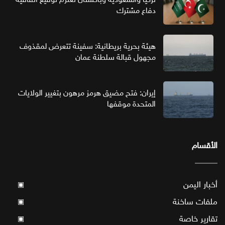
دفاع مشترك
هيئة بحرية بريطانية: سفينة تتعرض لمقذوف
مجهول قبالة سلطنة عمان
إيران: فتح مضيق هرمز مرهون بتغيير الولايات
المتحدة موقفها
الأقسام
أخبار اليمن
▣
ملفات ساخنة
▣
تقارير خاصة
▣