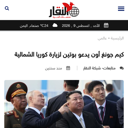
الأحد , اغسطس 9 , 2026
24℃ صنعاء, اليمن
-
الرئيسية
عالمي
كيم جونغ أون يدعو بوتين لزيارة كوريا الشمالية
متابعات- شبكة النقار
منذ سنتين