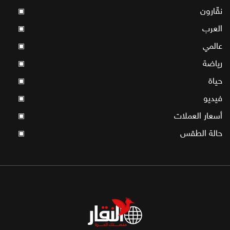
نقّارون
▣
العرب
▣
عالمي
▣
رياضة
▣
حياة
▣
فيديو
▣
أسعار العملات
▣
حالة الطقس
▣