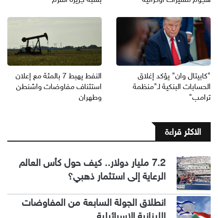
"كابيتال وان" يؤكد إغلاق
النفط يهبط 7 بالمئة مع إعلان
الحسابات البنكية لـ"منظمة
استئناف مفاوضات واشنطن
ترامب"
وطهران
الاكثر قراءة
7.2 مليار دولار.. كيف حول كأس العالم
الرعاية إلى استثمار ذهبي؟
انطلاق الجولة السابعة من المفاوضات
اللبنانية الإسرائيلية