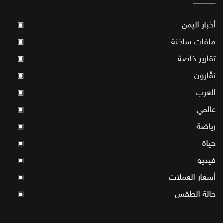
أخبار اليمن
▣
ملفات ساخنة
▣
تقارير خاصة
▣
نقّارون
▣
العرب
▣
عالمي
▣
رياضة
▣
حياة
▣
فيديو
▣
أسعار العملات
▣
حالة الطقس
▣