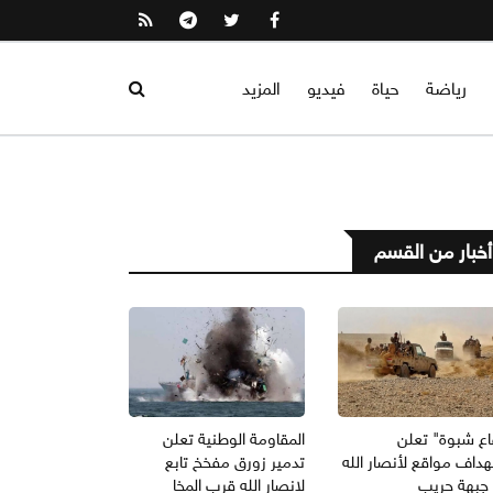
رياضة
حياة
فيديو
المزيد
أخبار من القسم
اع شبوة" تعلن
المقاومة الوطنية تعلن
داف مواقع لأنصار الله
تدمير زورق مفخخ تابع
جبهة حريب
لانصار الله قرب المخا