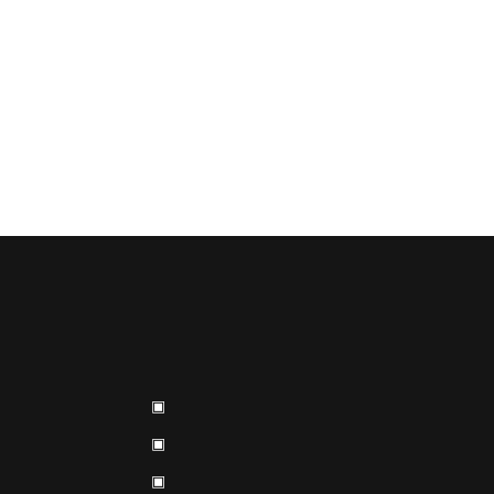
▣
▣
▣