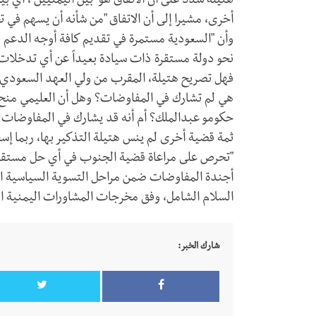
هتيلة شدد على أن الاتفاق هو "بين اليمنيين"، أي
وأن "السعودية مستمرة في تقديم كافة أوجه الدعم ل
نحو ‎دولة مستقرة ذات سيادة بعيداً عن أي ‎تدخلات خارجية".
فهل تصريح هتيلة، المقرب من ولي العهد السعودي،
هي لم تشارك في المفاوضات؟ وهل أن العليمي منح ا
حكومو عبدالملك؟ أم أنه قد يشارك في المفاوضات 
ثمة قضية أخرى لم ينس هتيلة التذكير بها، ربما إس
السلام الشامل، وفق مخرجات المشاورات اليمنية اليمن
شارك الخبر: