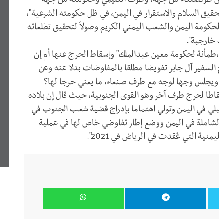
 بين طرفصنعاء من جهة، وطرف العليمي وحكومته من جهة
أخرى، مشيرا إلى أن الاتفاق "من شأنه أن يسهم في تحقيق ‎السلام والاستقرار في اليمن، في ظل حكومته الشرعية"،
حكومة اليمن والشعب اليمني الكريم وصولاً لتحقيق تطلعاته
طمأنة لحكومة معين عبدالملك" وإسقاط الحرج عنها أم إن
لسفير آل جابر تفويضا مطلقا بالمفاوضات بدلا عنه وعن
ويجلس وجها لوجه مع طرف صنعاء، ما يعني حرجا لها؟
قاطا لحرج طرف آخر وهو القوى الجنوبية، حيث قال إن بلاده
‏"تحرص على مراعاة ‎قضية الجنوب في أي حل مستقبلي في اليمن وتولي اهتماما بإدراج قضية ‎شعب الجنوب في
أجندة المفاوضات ضمن مراحل التسوية السياسية الشاملة في اليمن ووضع ‎إطار تفاوضي خاص لها في عملية
ية التي عُقدت في الرياض في 2021".