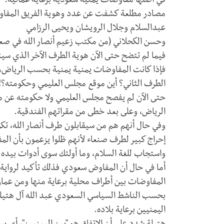
في أصلها مفاوضات يمنية سعودية برعاية عمانية.
مصادر مطلعة كشفت عن عدد وهوية الفريق المفاو
عبدالسلام وجلال الرويشان ويحيى الرزامي
وحسن الكحلاني (من مكتب زعيم أنصار الله في صعدة
فيما لم تتضح حتى الآن هوية الطرف الآخر الذي سيت
فإذا كانت المفاوضات يمنية يمنية بحسب الرياض، 
الطرف الثاني؟ أين موقع مجلس العليمي وحكومته؟!
حتى الآن لم يفصح مجلس العليمي ولا حكومته عن 
الرياض، وعلى بعد خطى من مقراتهم الفندقية.
وفي حال أنهم هم من سيقابلون طرف أنصار الله، تكو
إحراج كبير لطرف صنعاء لأنهم ظلوا يزعمون بأن ا
واستجاب للغة السلام، وما أولئك سوى أدوات بيده. 
أما في حال أن المفاوض سعودي فذلك تأكيد لرواية أ
المفاوضات بين أطراف محلية برعاية منها ومن عما
بحسب الناشط السياسي السعودي عبد الله آل هتيلة