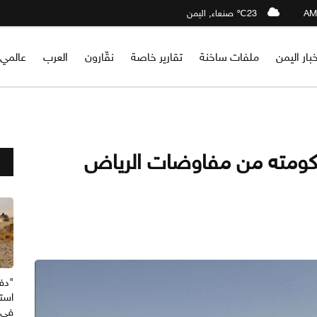
23℃ صنعاء, اليمن
خبار اليمن
ملفات ساخنة
تقارير خاصة
نقّارون
العرب
عالمي
كومته من مفاوضات الرياض
"دف
استه
في 