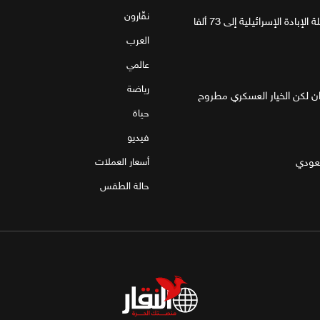
نقّارون
غزة.. مقتل 4 فلسطينيين يرفع حصيلة الإبادة الإسرائيلية إلى 73 ألفا
العرب
عالمي
رياضة
ان لكن الخيار العسكري مطروح
حياة
فيديو
سعودي
أسعار العملات
حالة الطقس