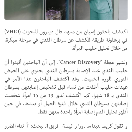
اكتشف باحثون إسبان من معهد فال ديبرون للبحوث (VHIO)
في برشلونة طريقة للكشف عن سرطان الثدي في مرحلة مبكرة،
من خلال تحليل حليب المرأة.
وتشير مجلة "Cancer Discovery"، إلى أن الباحثين أثبتوا أن
حليب الثدي عند الإصابة بسرطان الثدي يحتوي على الحمض
النووي للورم الخبيث. وقد اكتشف الباحثون هذا الأمر في
عينات حليب أخذت من نساء قبل تشخيص إصابتهن بسرطان
الثدي بـ 18 شهرا. كما اكُتشف لدى 13 من 15 امرأة شخصت
إصابتهن بسرطان الثدي خلال فترة الحمل أو بعدها، في حين
أظهر تحليل الدم إصابة امرأة واحدة منهن فقط.
وتقول كريستينا ساورا رئيسة فريق البحث: "أثناء الضرر