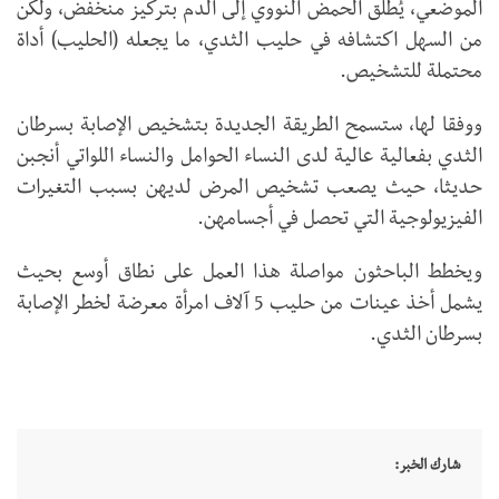
الموضعي، يُطلق الحمض النووي إلى الدم بتركيز منخفض، ولكن
من السهل اكتشافه في حليب الثدي، ما يجعله (الحليب) أداة
محتملة للتشخيص.
ووفقا لها، ستسمح الطريقة الجديدة بتشخيص الإصابة بسرطان
الثدي بفعالية عالية لدى النساء الحوامل والنساء اللواتي أنجبن
حديثا، حيث يصعب تشخيص المرض لديهن بسبب التغيرات
الفيزيولوجية التي تحصل في أجسامهن.
ويخطط الباحثون مواصلة هذا العمل على نطاق أوسع بحيث
يشمل أخذ عينات من حليب 5 آلاف امرأة معرضة لخطر الإصابة
بسرطان الثدي.
شارك الخبر: