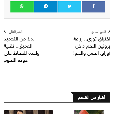
الخبر السابق
الخبر التالي
اختراق ثوري.. زراعة
بدلا من التجميد
بروتين اللحم داخل
العميق.. تقنية
أوراق الخس والتبغ!
واعدة للحفاظ على
جودة اللحوم
أخبار من القسم