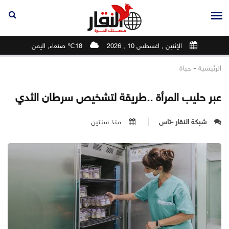
الإثنين , اغسطس 10 , 2026
18℃ صنعاء, اليمن
-
الرئيسية
حياة
عبر حليب المرأة ..طريقة لتشخيص سرطان الثدي
شبكة النقار -تاس
منذ سنتين