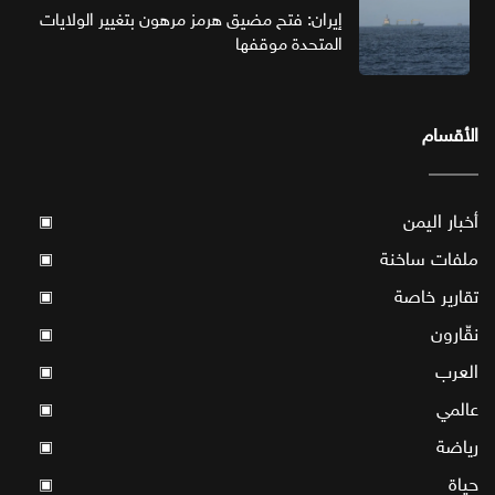
إيران: فتح مضيق هرمز مرهون بتغيير الولايات
المتحدة موقفها
الأقسام
أخبار اليمن
▣
ملفات ساخنة
▣
تقارير خاصة
▣
نقّارون
▣
العرب
▣
عالمي
▣
رياضة
▣
حياة
▣