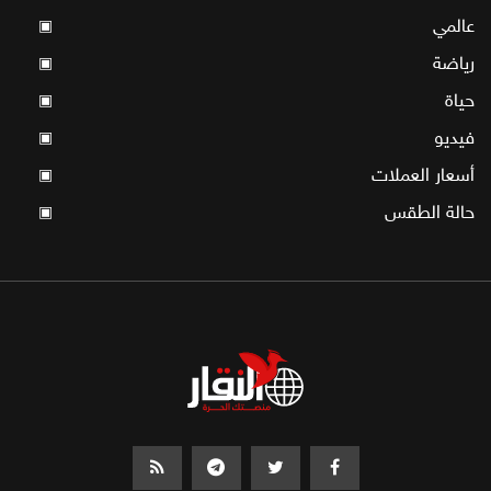
عالمي
▣
رياضة
▣
حياة
▣
فيديو
▣
أسعار العملات
▣
حالة الطقس
▣