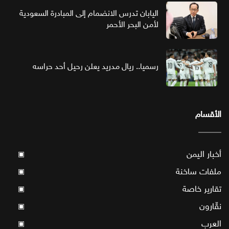
اليابان تدرس الانضمام إلى المبادرة السعودية
لأمن البحر الأحمر
رسميا.. ريال مدريد يعلن رحيل أحد حراسه
الأقسام
أخبار اليمن
▣
ملفات ساخنة
▣
تقارير خاصة
▣
نقّارون
▣
العرب
▣