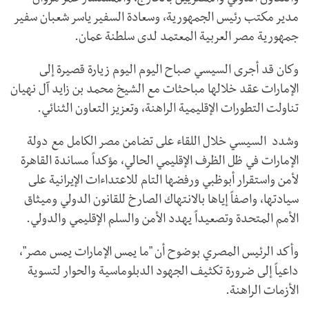
والتعاون الدولي والمصريين بالخارج، والمستشار عمر مروان
مدير مكتب رئيس الجمهورية، وسعادة السفير ياسر شعبان سفير
جمهورية مصر العربية المعتمد لدى سلطنة عمان.
وكان قد أجرى السيسي صباح اليوم اليوم زيارة قصيرة إلى
الإمارات عقد خلالها مباحثات مع الشيخ محمد بن زايد آل نهيان
تناولت التطورات الإقليمية الراهنة، وتعزيز التعاون الثنائي.
وشدد السيسي خلال اللقاء على تضامن مصر الكامل مع دولة
الإمارات في ظل الظرف الإقليمي الحالي، مؤكداً مساندة القاهرة
لأمن واستقرار أبوظبي ورفضها التام للاعتداءات الإيرانية على
سيادتها، واصفاً إياها بالانتهاك الصارخ للقانون الدولي وميثاق
الأمم المتحدة وتصعيداً يهدد الأمن والسلم الإقليمي والدولي.
وأكد الرئيس المصري بوضوح أن "ما يمس الإمارات يمس مصر"،
داعياً إلى ضرورة تكثيف الجهود الدبلوماسية والحوار لتسوية
الأزمات الراهنة.