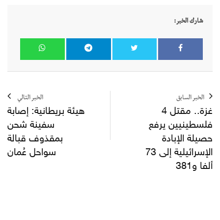
شارك الخبر:
الخبر السابق
الخبر التالي
غزة.. مقتل 4
هيئة بريطانية: إصابة
فلسطينيين يرفع
سفينة شحن
حصيلة الإبادة
بمقذوف قبالة
الإسرائيلية إلى 73
سواحل عُمان
ألفا و381