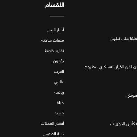
الأقسام
أخبار اليمن
قا حتى تنتهي
ملفات ساخنة
تقارير خاصة
نقّارون
ان لكن الخيار العسكري مطروح
العرب
عالمي
رياضة
سعودي
حياة
فيديو
 كأس الدوريات
أسعار العملات
حالة الطقس