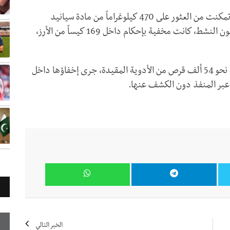
وقالت مصلحة الجمارك، في بيان، إن فرق التفتيش تمكنت من العثور على 470 كيلوغراماً من مادة سيانيد
الصوديوم، إلى جانب 1100 كيلوغرام من مادة الكربون النشط، كانت مخفية بإحكام داخل 169 كيساً من الأرز،
وأضاف البيان أن السلطات الجمركية ضبطت كذلك نحو 54 ألف قرص من الأدوية المقيدة، جرى إخفاؤها داخل
عبر المنفذ دون الكشف عنها.
الخبر التالي