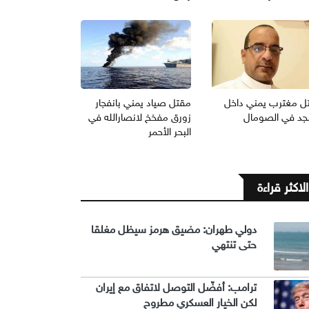
ل مغترب يمني داخل
مقتل صياد يمني بانفجار
د في الصومال
زورق مفخخ لانصارالله في
البحر الأحمر
الاكثر قراءة
دولي طهران: مضيق هرمز سيظل مغلقا
حتى تنتهي
ترامب: أفضّل التوصل لاتفاق مع إيران
لكن الخيار العسكري مطروح