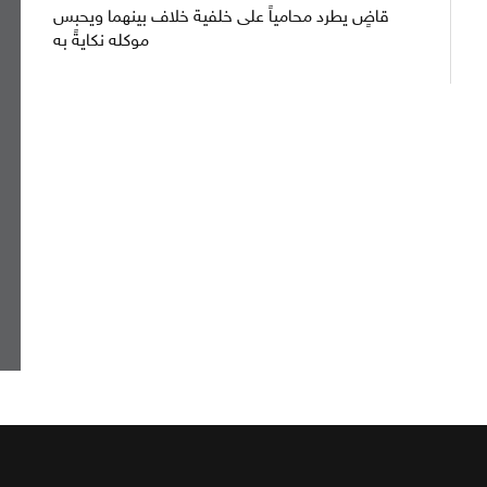
قاضٍ يطرد محامياً على خلفية خلاف بينهما ويحبس
موكله نكايةً به