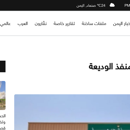
24℃ صنعاء, اليمن
خبار اليمن
ملفات ساخنة
تقارير خاصة
نقّارون
العرب
عالمي
نفذ الوديعة
الحد
وتض
قصف