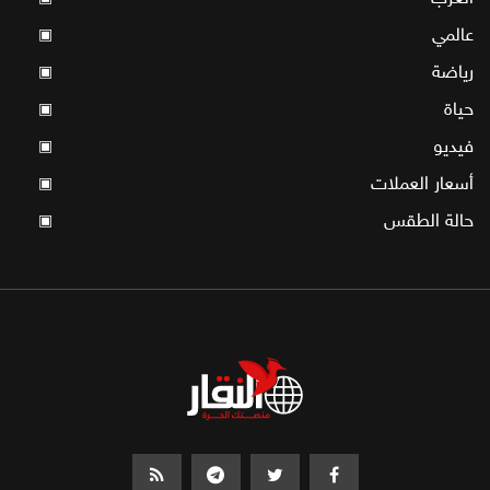
عالمي
▣
رياضة
▣
حياة
▣
فيديو
▣
أسعار العملات
▣
حالة الطقس
▣