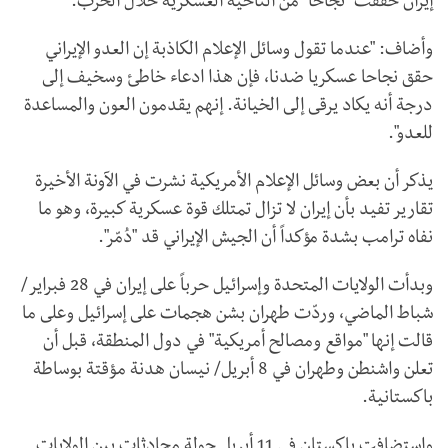
إيران حققت "نجاحا" من الناحية العسكرية خلال الحرب.
وأضاف: "عندما تقول وسائل الإعلام الكاذبة إن العدو الإيراني
حقق نجاحا عسكريا ضدنا، فإن هذا ادعاء خاطئ وسخيف إلى
درجة أنه يكاد يرقى إلى الخيانة. إنهم يقدمون العون والمساعدة
للعدو".
يذكر أن بعض وسائل الإعلام الأمريكية نشرت في الآونة الأخيرة
تقارير تفيد بأن إيران لا تزال تمتلك قوة عسكرية كبيرة، وهو ما
نفاه ترامب بشدة مؤكداً أن الجيش الإيراني قد "دُمّر".
وبدأت الولايات المتحدة وإسرائيل حرباً على إيران في 28 فبراير/
شباط الماضي، وردّت طهران بشن هجمات على إسرائيل وعلى ما
قالت إنها "مواقع ومصالح أمريكية" في دول المنطقة، قبل أن
تعلن واشنطن وطهران في 8 أبريل/ نيسان هدنة مؤقتة بوساطة
باكستانية.