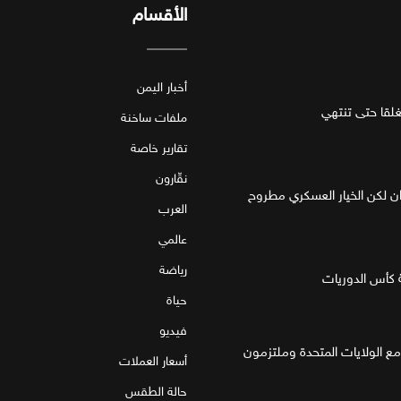
الأقسام
أخبار اليمن
قا حتى تنتهي
ملفات ساخنة
تقارير خاصة
نقّارون
ان لكن الخيار العسكري مطروح
العرب
عالمي
رياضة
 كأس الدوريات
حياة
فيديو
مع الولايات المتحدة وملتزمون
أسعار العملات
حالة الطقس