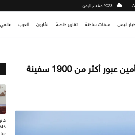
23℃ صنعاء, اليمن
خبار اليمن
ملفات ساخنة
تقارير خاصة
نقّارون
العرب
عالمي
مهمة “أسبيدس” الأوروبية: تأمين عبور أكثر من 1900 سفينة
قاضٍ
خلف
موكل