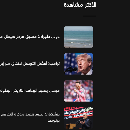
الأكثر مشاهدة
دولي طهران: مضيق هرمز سيظل مغل
ترامب: أفضّل التوصل لاتفاق مع إير
ميسي يصبح الهداف التاريخي لبطولة
بزشكيان: ندعم تنفيذ مذكرة التفاهم 
ببنودها