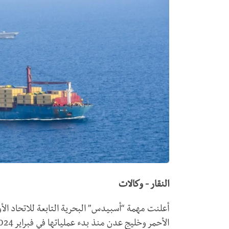
النقار - وكالات
الأحمر وخليج عدن منذ بدء عملياتها في فبراير 2024.