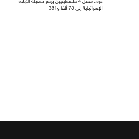
غزة.. مقتل 4 فلسطينيين يرفع حصيلة الإبادة
الإسرائيلية إلى 73 ألفا و381