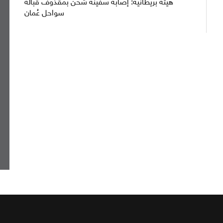
هيئة بريطانية: إصابة سفينة شحن بمقذوف قبالة
سواحل عُمان