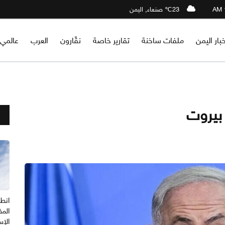
23℃ صنعاء, اليمن
خبار اليمن
ملفات ساخنة
تقارير خاصة
نقّارون
العرب
عالمي
 بيروت
انطل
المف
الإس