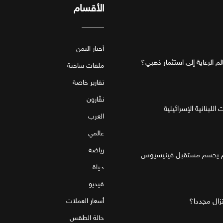
الأقسام
أخبار اليمن
ملفات ساخنة
تقارير خاصة
نقّارون
للبنانية الإسرائيلية
العرب
عالمي
رياضة
قام يحسم مستقبل فينيسيوس
حياة
فيديو
تزال مجددا؟
أسعار العملات
حالة الطقس