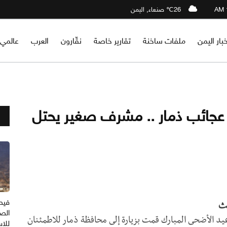
26℃ صنعاء, اليمن
خبار اليمن
ملفات ساخنة
تقارير خاصة
نقّارون
العرب
عالمي
جائب ذمار .. مشرف صغير يحتل
فيص
ث
الصر
عيد الأضحى المبارك قمت بزيارة إلى محافظة ذمار للاطمئنان
للا