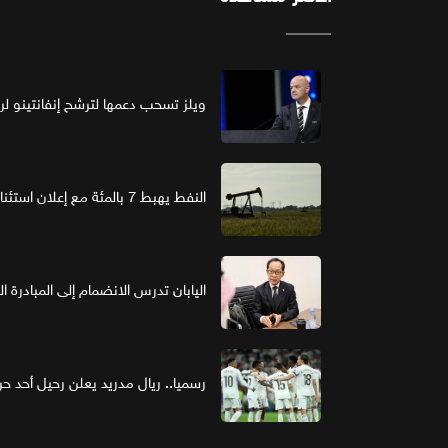
ويلز تسحب دعمها لترشح إنفانتينو لرئ
النفط يهبط 7 بالمئة مع إعلان استئناف مفاوضات واشنطن وطهران
اليابان تدرس الانضمام إلى المبادرة ا
رسميا.. ريال مدريد يعلن رحيل أحد حر