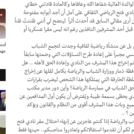
الدة الغالية شفاها الله وعافاها وكالعادة قادتني خطاي
نادي فتح الرياضي الثقافي على آمل أن أجد أبوابه مفتوحة
 أرى مقالي السابق قد أحدث أثراً ليتضح لي أنني ظننتُ ظناً
 قبل أحد المشرفين النافذين رغم انه ليس مقرا عسكريا أو
أحم
ي بل عن منشأة رياضية ثقافية وجدت لتجمع الشباب
عهد 
ي مجبراً على إعادة طرح التساؤلات التي وضعتها سابقاً
ويتم إخراج هذا المشرف من النادي وإعادة الحق لأهله .. هل
فظة ذمار ووزارة الشباب والرياضة بكامل ثقلها عن إخراج
طة الخارقة التي يمتلكها هذا الشخص ليضرب بقرارات
حق الشباب في ممارسة الرياضة؟ وأين دور مدير مكتب
لذي يحظى بسمعة طيبة ويُفترض أن يكون أول المدافعين عن
يع وبات هذا المشرف أقوى من النظام والقانون ويؤكد
ن ؟ ..
اب والرياضة إذا كنتم عاجزين عن إنهاء احتلال مقر نادي فتح
م لكم أن تقدموا استقالاتكم وتغادروا مناصبكم.. حينها فقط