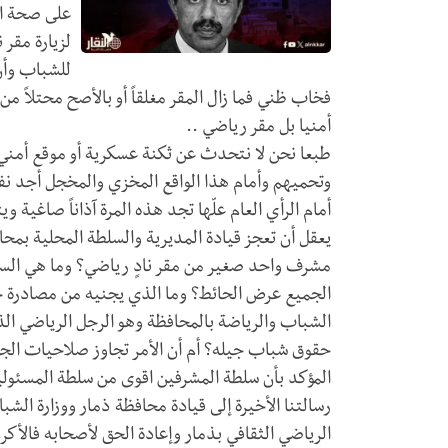
على صحة الو
لزيارة مقر 
للشباب وأن
فخاب ظني فما زال المقر مغلقاً أو بالأصح محتلاً من
أمنيا بل مقر رياضي ..
طبعا نحن لا نتحدث عن ثكنة عسكرية أو موقع أمن
وتحميهم وأمام هذا الواقع المخزي والمخجل أجد نفس
أمام الرأي العام علّها تجد هذه المرة آذاناً صاغية 
يعقل أن تعجز قيادة المديرية والسلطة المحلية بمحا
مشرف واحد صغير من مقر نادٍ رياضي؟ وما هي السل
الجميع عرض الحائط؟ وما الذي يجنيه من مصادرة 
الشباب والرياضة بالمحافظة وهو الرجل الرياضي ا
حقوق شباب جيله؟ أم أن الأمر تجاوز صلاحيات الجم
المؤكد بأن سلطة المشرفين اقوى من سلطة المسئولي
رسالتنا الأخيرة إلى قيادة محافظة ذمار ووزارة الشب
الرياضي الثقافي بذمار وإعادة الحق لأصحابه فالأكر