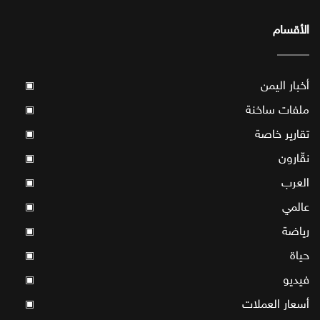
الأقسام
أخبار اليمن
▣
ملفات ساخنة
▣
تقارير خاصة
▣
نقّارون
▣
العرب
▣
عالمي
▣
رياضة
▣
حياة
▣
فيديو
▣
أسعار العملات
▣