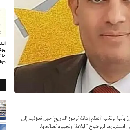
الب
يوق
منش
حوا
 بأنها ترتكب "أعظم إهانة لرموز التاريخ" حين تحوّلهم إلى
 استثمارها لموضوع "الولاية" وتجييره لصالحها.