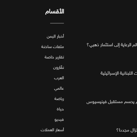
الأقسام
أخبار اليمن
ملفات ساخنة
تقارير خاصة
نقّارون
للبنانية الإسرائيلية
العرب
عالمي
رياضة
قام يحسم مستقبل فينيسيوس
حياة
فيديو
تزال مجددا؟
أسعار العملات