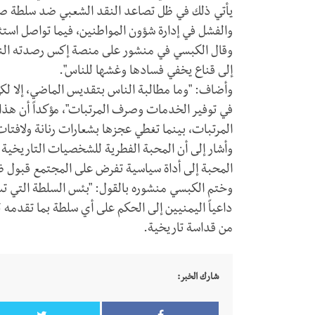
يأتي ذلك في ظل تصاعد النقد الشعبي ضد سلطة صنع
والفشل في إدارة شؤون المواطنين، فيما تواصل استثم
وقال الكبسي في منشور على منصة إكس رصدته النقار 
إلى قناع يخفي فسادها وغشها للناس".
وأضاف: "وما مطالبة الناس بتقديس الماضي، إلا لكي
في توفير الخدمات وصرف المرتبات"، مؤكداً أن هذ
المرتبات، بينما تغطي عجزها بشعارات رنانة ولافتات
وأشار إلى أن المحبة الفطرية للشخصيات التاريخية "
المحبة إلى أداة سياسية تفرض على المجتمع قبول
وختم الكبسي منشوره بالقول: "بئس السلطة التي تس
داعياً اليمنيين إلى الحكم على أي سلطة بما تقدمه 
من قداسة تاريخية.
شارك الخبر: