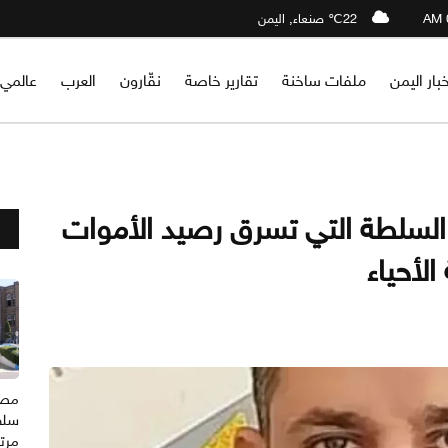
22℃ صنعاء, اليمن
خبار اليمن
ملفات ساخنة
تقارير خاصة
نقّارون
العرب
عالمي
لسلطة التي تسرق رصيد الأموات
لأحياء
مصدر
سلط
مرتب