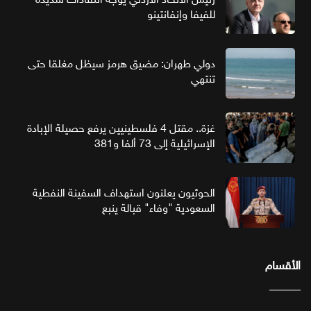
للفيفا وإنفانتينو
دولي طهران: مضيق هرمز سيظل مغلقا حتى
تنتهي
غزة.. مقتل 4 فلسطينيين يرفع حصيلة الإبادة
الإسرائيلية إلى 73 ألفا و381
الحوثيون يعلنون استهداف السفينة النفطية
السعودية "وفاء" قبالة ينبع
الأقسام