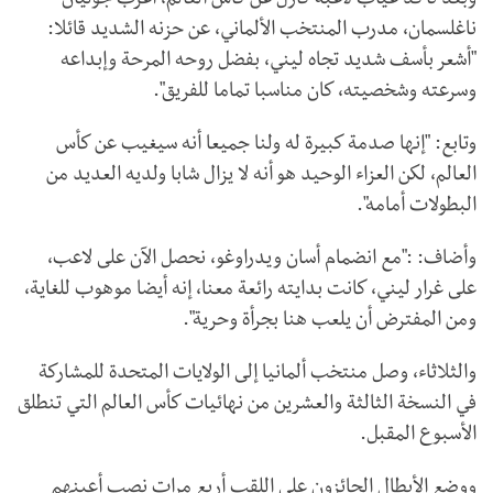
وبعد تأكد غياب لاعبه كارل عن كأس العالم، أعرب جوليان
ناغلسمان، مدرب المنتخب الألماني، عن حزنه الشديد قائلا:
"أشعر بأسف شديد تجاه ليني، بفضل روحه المرحة وإبداعه
وسرعته وشخصيته، كان مناسبا تماما للفريق".
وتابع: "إنها صدمة كبيرة له ولنا جميعا أنه سيغيب عن كأس
العالم، لكن العزاء الوحيد هو أنه لا يزال شابا ولديه العديد من
البطولات أمامه".
وأضاف: :"مع انضمام أسان ويدراوغو، نحصل الآن على لاعب،
على غرار ليني، كانت بدايته رائعة معنا، إنه أيضا موهوب للغاية،
ومن المفترض أن يلعب هنا بجرأة وحرية".
والثلاثاء، وصل منتخب ألمانيا إلى الولايات المتحدة للمشاركة
في النسخة الثالثة والعشرين من نهائيات كأس العالم التي تنطلق
الأسبوع المقبل.
ووضع الأبطال الحائزون على اللقب أربع مرات نصب أعينهم