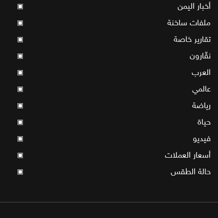
أخبار اليمن
▣
ملفات ساخنة
▣
تقارير خاصة
▣
نقّارون
▣
العرب
▣
عالمي
▣
رياضة
▣
حياة
▣
فيديو
▣
أسعار العملات
▣
حالة الطقس
▣