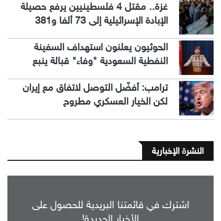
غزة.. مقتل 4 فلسطينيين يرفع حصيلة
الإبادة الإسرائيلية إلى 73 ألفا و381
الحوثيون يعلنون استهداف السفينة
النفطية السعودية "وفاء" قبالة ينبع
ترامب: أفضّل التوصل لاتفاق مع إيران
لكن الخيار العسكري مطروح
النشرة الإخبارية
اشترك في قائمتنا البريدية للحصول على
الأخبار الجديدة!