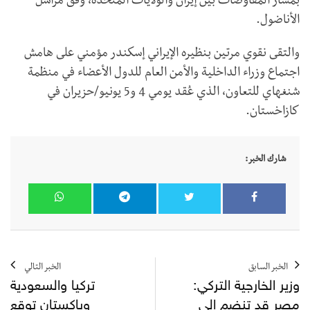
بمسار المفاوضات بين إيران والولايات المتحدة، وفق مراسل
الأناضول.
والتقى نقوي مرتين بنظيره الإيراني إسكندر مؤمني على هامش
اجتماع وزراء الداخلية والأمن العام للدول الأعضاء في منظمة
شنغهاي للتعاون، الذي عُقد يومي 4 و5 يونيو/حزيران في
كازاخستان.
شارك الخبر:
الخبر السابق
الخبر التالي
وزير الخارجية التركي:
تركيا والسعودية
مصر قد تنضم إلى
وباكستان توقع