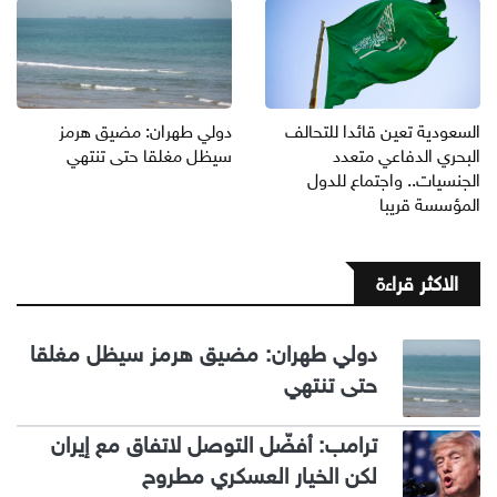
السعودية تعين قائدا للتحالف
دولي طهران: مضيق هرمز
البحري الدفاعي متعدد
سيظل مغلقا حتى تنتهي
الجنسيات.. واجتماع للدول
المؤسسة قريبا
الاكثر قراءة
دولي طهران: مضيق هرمز سيظل مغلقا
حتى تنتهي
ترامب: أفضّل التوصل لاتفاق مع إيران
لكن الخيار العسكري مطروح