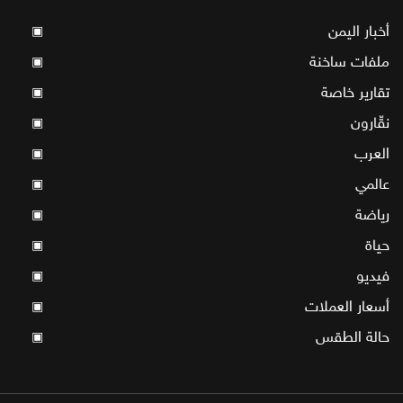
أخبار اليمن
▣
ملفات ساخنة
▣
تقارير خاصة
▣
نقّارون
▣
العرب
▣
عالمي
▣
رياضة
▣
حياة
▣
فيديو
▣
أسعار العملات
▣
حالة الطقس
▣