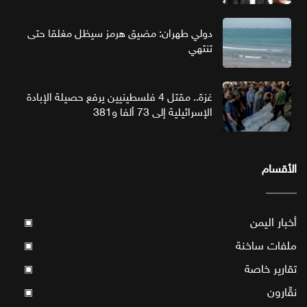
دولي طهران: مضيق هرمز سيظل مغلقا حتى
تنتهي
غزة.. مقتل 4 فلسطينيين يرفع حصيلة الإبادة
الإسرائيلية إلى 73 ألفا و381
الأقسام
أخبار اليمن
▣
ملفات ساخنة
▣
تقارير خاصة
▣
نقّارون
▣