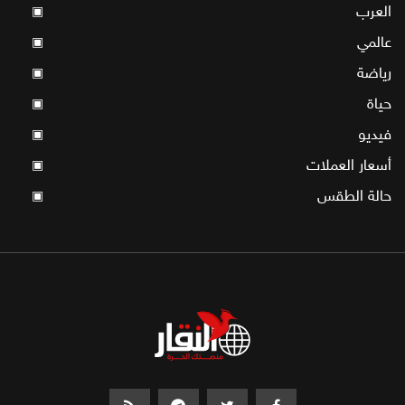
العرب
▣
عالمي
▣
رياضة
▣
حياة
▣
فيديو
▣
أسعار العملات
▣
حالة الطقس
▣