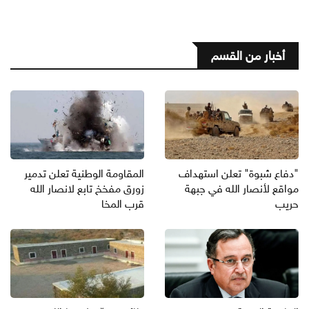
أخبار من القسم
"دفاع شبوة" تعلن استهداف
المقاومة الوطنية تعلن تدمير
مواقع لأنصار الله في جبهة
زورق مفخخ تابع لانصار الله
حريب
قرب المخا