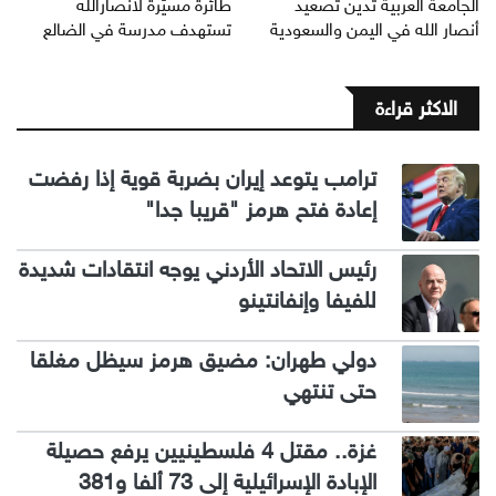
الجامعة العربية تدين تصعيد
طائرة مسيّرة لانصارالله
أنصار الله في اليمن والسعودية
تستهدف مدرسة في الضالع
الاكثر قراءة
ترامب يتوعد إيران بضربة قوية إذا رفضت
إعادة فتح هرمز "قريبا جدا"
رئيس الاتحاد الأردني يوجه انتقادات شديدة
للفيفا وإنفانتينو
دولي طهران: مضيق هرمز سيظل مغلقا
حتى تنتهي
غزة.. مقتل 4 فلسطينيين يرفع حصيلة
الإبادة الإسرائيلية إلى 73 ألفا و381