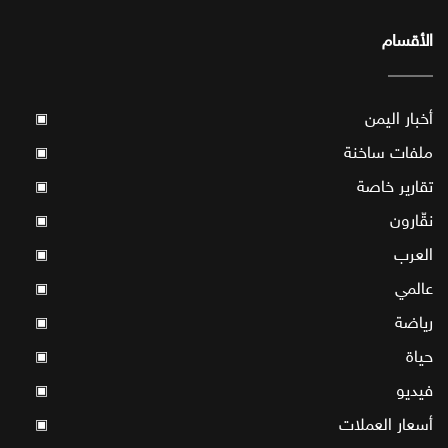
الأقسام
أخبار اليمن
▣
ملفات ساخنة
▣
تقارير خاصة
▣
نقّارون
▣
العرب
▣
عالمي
▣
رياضة
▣
حياة
▣
فيديو
▣
أسعار العملات
▣