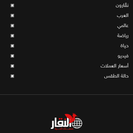
نقّارون
▣
العرب
▣
عالمي
▣
رياضة
▣
حياة
▣
فيديو
▣
أسعار العملات
▣
حالة الطقس
▣