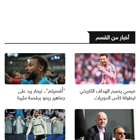
أخبار من القسم
ميسي يصبح الهداف التاريخي
"أُقصيتم".. نيمار يرد على
لبطولة كأس الدوريات
جماهير ريمو برقصة مثيرة