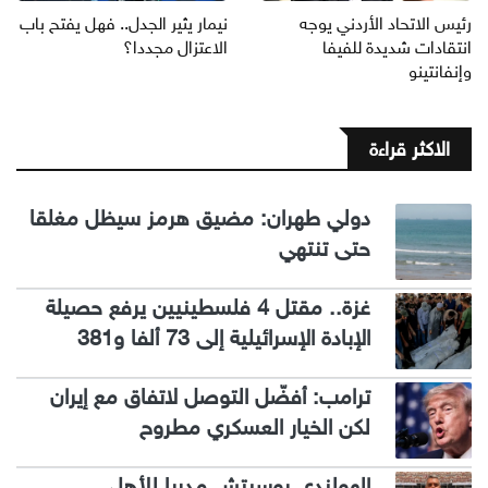
رئيس الاتحاد الأردني يوجه
نيمار يثير الجدل.. فهل يفتح باب
انتقادات شديدة للفيفا
الاعتزال مجددا؟
وإنفانتينو
الاكثر قراءة
دولي طهران: مضيق هرمز سيظل مغلقا
حتى تنتهي
غزة.. مقتل 4 فلسطينيين يرفع حصيلة
الإبادة الإسرائيلية إلى 73 ألفا و381
ترامب: أفضّل التوصل لاتفاق مع إيران
لكن الخيار العسكري مطروح
الهولندي بوسيتش مدربا للأهلي