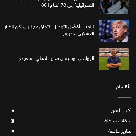
الإسرائيلية إلى 73 ألفا و381
ترامب: أفضّل التوصل لاتفاق مع إيران لكن الخيار
العسكري مطروح
الهولندي بوسيتش مدربا للأهلي السعودي
الأقسام
أخبار اليمن
▣
ملفات ساخنة
▣
تقارير خاصة
▣