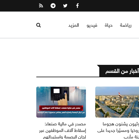
رياضة
حياة
فيديو
المزيد
أخبار من القسم
وثيون يشنون هجوما
مصدر في مالية صنعاء:
خيا ومسيّرا جديدا على
إسقاط آلاف الموظفين عبر
نة مأرب
لجان البصمة واستبدالهم