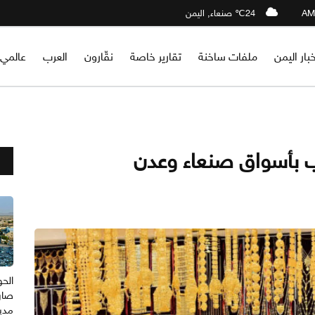
24℃ صنعاء, اليمن
خبار اليمن
ملفات ساخنة
تقارير خاصة
نقّارون
العرب
عالمي
ب بأسواق صنعاء وعدن
الح
صارو
مدي