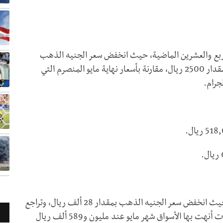
أربع والعشرين الماضية، حيث انخفض سعر الجنيه الذهب
بمقدار 9 آلاف ريال، في حين تراجع جرام عيار 21 بمقدار 2500 ريال، مقارنة بأسعار نهاية مايو المنصرم التي
وفي عدن، شهدت الأسعار تراجعًا يوميًا أكثر حدة، حيث انخفض سعر الجنيه الذهب بمقدار 28 ألف ريال، وتراجع
سعر الجرام بمقدار ألفي ريال، وذلك بعد موجة تقلبات أنهت بها الأسواق شهر مايو عند مليون و589 ألف ريال