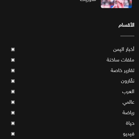
الأقسام
أخبار اليمن
▣
ملفات ساخنة
▣
تقارير خاصة
▣
نقّارون
▣
العرب
▣
عالمي
▣
رياضة
▣
حياة
▣
فيديو
▣