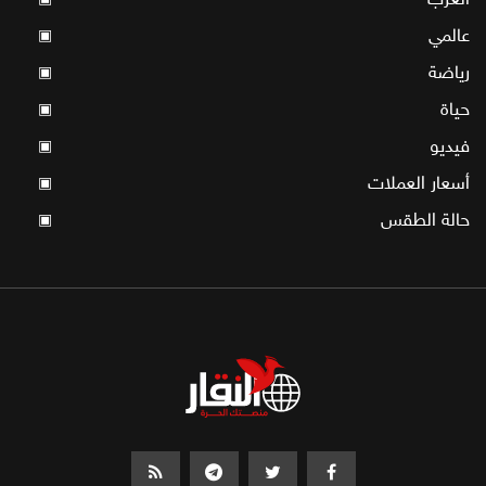
عالمي
▣
رياضة
▣
حياة
▣
فيديو
▣
أسعار العملات
▣
حالة الطقس
▣