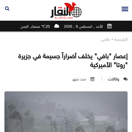
الأحد , اغسطس 9 , 2026
20℃ صنعاء, اليمن
-
الرئيسية
عالمي
إعصار "بافي" يخلف أضراراً جسيمة في جزيرة
"روتا" الأميركية
وكالات
منذ شهر