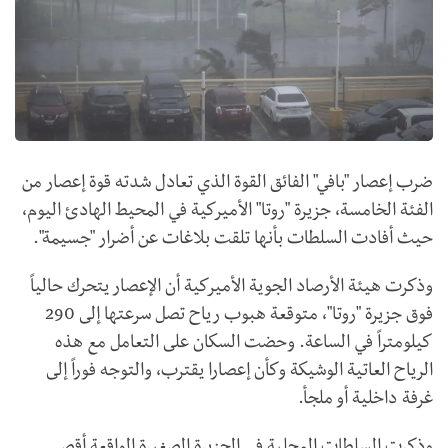
ضرب إعصار "بافي" الفائق القوة الذي تعادل شدته قوة إعصار من
الفئة الخامسة، جزيرة "روتا" الأميركية في المحيط الهادئ اليوم،
حيث أفادت السلطات بأنها تلقت بلاغات عن أضرار "جسيمة".
وذكرت هيئة الأرصاد الجوية الأميركية أن الإعصار يتحرك حالياً
فوق جزيرة "روتا"، متوقعة هبوب رياح تصل سرعتها إلى 290
كيلومتراً في الساعة. وحضت السكان على التعامل مع هذه
الرياح العاتية الوشيكة وكأن إعصارا يقترب، والتوجه فوراً إلى
غرفة داخلية أو ملجأ.