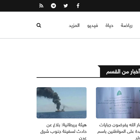
رياضة
حياة
فيديو
المزيد
أخبار من القسم
ر الله يفرضون جبايات
هيئة بريطانية: بلاغ عن
دة على المواطنين باسم
حادث لسفينة جنوب شرق
لد
عدن