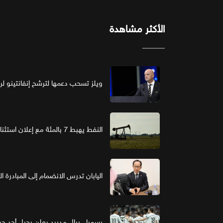
الأكثر مشاهدة
ويلز تسحب دعمها لترشح إنفانتينو لرئ
النفط يهبط 7 بالمئة مع إعلان استئناف مفاوضات واشنطن وطهران
اليابان تدرس الانضمام إلى المبادرة ا
رسميا.. ريال مدريد يعلن رحيل أحد حر