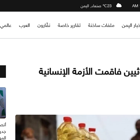
23℃ صنعاء, اليمن
خبار اليمن
ملفات ساخنة
تقارير خاصة
نقّارون
العرب
عالمي
ثيين فاقمت الأزمة الإنسانية
أنصا
جدي
المو