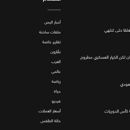
أخبار اليمن
قا حتى تنتهي
ملفات ساخنة
تقارير خاصة
نقّارون
ان لكن الخيار العسكري مطروح
العرب
عالمي
رياضة
سعودي
حياة
فيديو
 كأس الدوريات
أسعار العملات
حالة الطقس