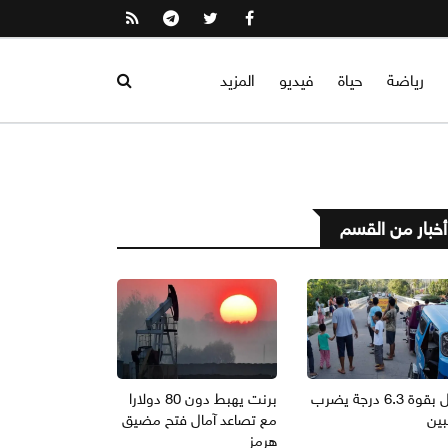
رياضة
حياة
فيديو
المزيد
أخبار من القسم
زلزال بقوة 6.3 درجة يضرب
برنت يهبط دون 80 دولارا
بين
مع تصاعد آمال فتح مضيق
هرمز