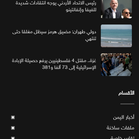
رئيس الاتحاد الأردني يوجه انتقادات شديدة
للفيفا وإنفانتينو
دولي طهران: مضيق هرمز سيظل مغلقا حتى
تنتهي
غزة.. مقتل 4 فلسطينيين يرفع حصيلة الإبادة
الإسرائيلية إلى 73 ألفا و381
الأقسام
أخبار اليمن
▣
ملفات ساخنة
▣
تقارير خاصة
▣