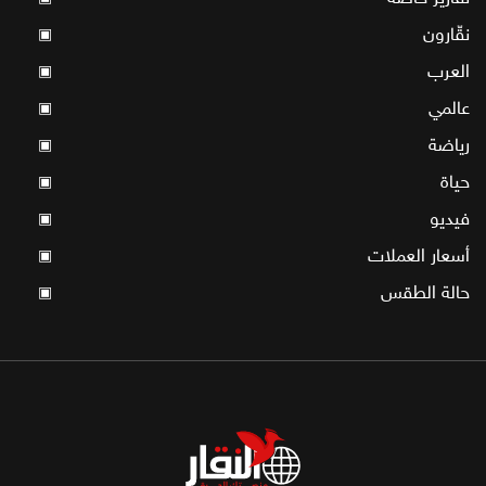
نقّارون
▣
العرب
▣
عالمي
▣
رياضة
▣
حياة
▣
فيديو
▣
أسعار العملات
▣
حالة الطقس
▣