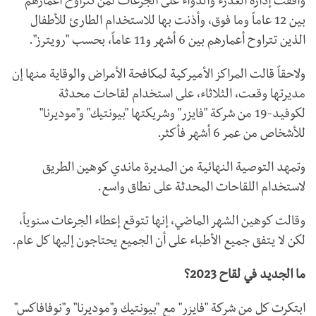
وافقت إدارة الغذرء والدواء على الجرعات لمن تتراوح أعمارهم
بين 12 عاماً وما فوق، وأذنت بها للاستخدام الطارئ للأطفال
الذين تتراوح أعمارهم بين 6 أشهر و11 عاماً، بحسب "رويترز".
ولاحقاً قالت المراكز الأميركية لمكافحة الأمراض والوقاية منها إن
مديرتها وقعت، الثلاثاء، على استخدام لقاحات محدثة
لكوفيد-19 من شركة "فايزر" وشريكتها "بيونتيك" و"موديرنا"
للأشخاص من عمر 6 أشهر فأكثر.
وتمهد التوصية النهائية من المديرة ماندي كوهين الطريق
لاستخدام اللقاحات المحدثة على نطاق واسع.
وقالت كوهين الشهر الماضي، إنها تتوقع إعطاء الجرعات سنوياً،
لكن لا يتفق جميع الأطباء على أن الجميع يحتاجون إليها كل عام.
ما الجديد في لقاح 2023؟
ابتكرت كل من شركة "فايزر" مع "بيونتيك و"موديرنا" و"نوفافاكس"