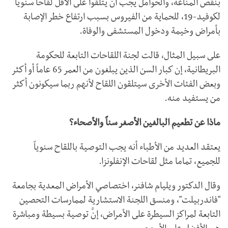
بنقص المناعة، والحوامل يجب أن يتلقوا على الأقل لقاحاً سنوياً
لكوفيد-19، للحماية من الفيروس بسبب ارتفاع خطر الإصابة
بأمراض وخيمة ودخول المستشفى والوفاة.
على سبيل المثال، قالت لجنة اللقاحات التابعة للحكومة
البريطانية، إن كبار السن الذين يبلغون من العمر 65 عاماً أو أكثر
وبعض الفئات الأخرى سيتلقون اللقاح لأنهم ربما سيكونون أكثر
من يستفيد منه.
ماذا عن تطعيم البالغين الأصغر سناً والأصحاء؟
يعتقد العديد من الأطباء أنه يجب التوصية باللقاح سنوياً
للجميع، تماما مثل لقاحات الإنفلونزا.
وقال الدكتور ويليام شافنر، اختصاصي الأمراض المعدية بجامعة
"فاندربيلت"، ومنسق اللجنة الاستشارية لممارسات التحصين
التابعة لمراكز السيطرة على الأمراض، إنَّ توصية بسيطة ومباشرة