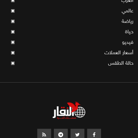
العرب
▣
عالمي
▣
رياضة
▣
حياة
▣
فيديو
▣
أسعار العملات
▣
حالة الطقس
▣