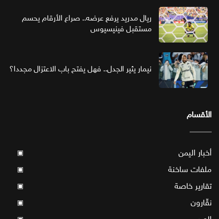
ريال مدريد يرفع عرضه.. صراع الأرقام يحسم
مستقبل فينيسيوس
نيمار يثير الجدل.. فهل يفتح باب الاعتزال مجددا؟
الأقسام
أخبار اليمن
▣
ملفات ساخنة
▣
تقارير خاصة
▣
نقّارون
▣