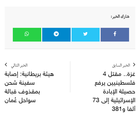
شارك الخبر:
الخبر السابق
الخبر التالي
غزة.. مقتل 4
هيئة بريطانية: إصابة
فلسطينيين يرفع
سفينة شحن
حصيلة الإبادة
بمقذوف قبالة
الإسرائيلية إلى 73
سواحل عُمان
ألفا و381