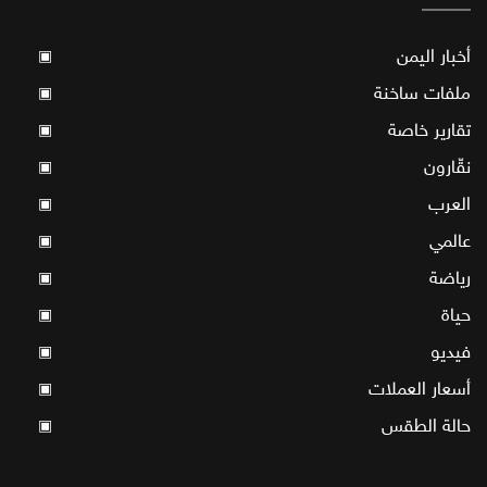
أخبار اليمن
▣
ملفات ساخنة
▣
تقارير خاصة
▣
نقّارون
▣
العرب
▣
عالمي
▣
رياضة
▣
حياة
▣
فيديو
▣
أسعار العملات
▣
حالة الطقس
▣