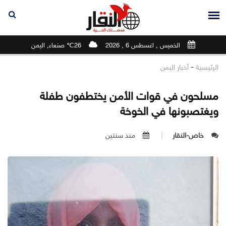
الخميس , اغسطس 6 , 2026
26℃ صنعاء, اليمن
-
الرئيسية
أخبار اليمن
مسلحون في قوات الأمن يختطفون طفلة
ويغتصبونها في الخوخة
خاص-النقار
منذ سنتين