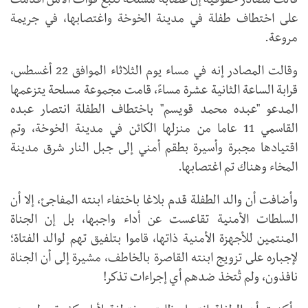
قالت مصادر حقوقية إن عصابة مسلحة تتبع قوات الأمن أقدمت
على اختطاف طفلة في مدينة الخوخة واغتصابها، في جريمة
مروعة.
وقالت المصادر إنه في مساء يوم الثلاثاء الموافق 22 أغسطس،
قرابة الساعة الثانية عشرة مساءً، قامت مجموعة مسلحة يتزعمها
المدعو "عبده محمد قويسم" باختطاف الطفلة انتصار عبده
القاسمي 11 عاما من منزلها الكائن في مدينة الخوخة، وتم
اقتيادها مجبرة وأسيرة بطقم أمني إلى جبل النار شرق مدينة
المخاء وهناك تم اغتصابها.
وأضافت أن والد الطفلة قدم بلاغا باختفاء ابنته المفاجئ، إلا أن
السلطات الأمنية تقاعست عن أداء واجبها، بل إن الجناة
المنتمين للأجهزة الأمنية ذاتها، قاموا بتلفيق تهم لوالد الفتاة؛
لإجباره على تزويج ابنته القاصرة بالخاطف، مشيرة إلى أن الجناة
نافذون، ولم تُتخذ ضدهم أي إجراءات تذكر!