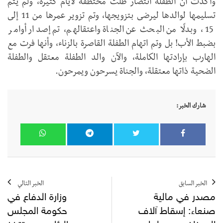
وأكدت أن الطفلة انتصار ظلت مختطفة لأيام كثيرة، ولم يتم
تسليمها لوالدها ليرضى بتزويجها، وتم تزوير عمرها من 11 إلى
15، وبدلًا من البحث عن الجناة واعتقالهم، تم إصدار أوامر
بضبط الأب! بل وتم اتهام الطفلة القاصرة بالزناء، وأنها فرت مع
الهارب بإرادتها الكاملة، والآن والد الطفلة معتقل والطفلة
الضحية ذاتها معتقلة، والجناة يسرحون ويمرحون.
شارك الخبر:
الخبر السابق
الخبر التالي
مصدر في مالية
وزارة الدفاع في
صنعاء: إسقاط آلاف
حكومة المجلس