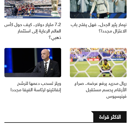
نيمار يثير الجدل.. فهل يفتح باب
7.2 مليار دولار.. كيف حول كأس
الاعتزال مجددا؟
العالم الرعاية إلى استثمار
ذهبي؟
ريال مدريد يرفع عرضه.. صراع
ويلز تسحب دعمها لترشح
الأرقام يحسم مستقبل
إنفانتينو لرئاسة الفيفا مجددا
فينيسيوس
الاكثر قراءة