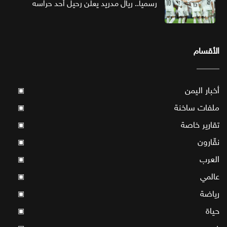
رسميا.. ريال مدريد يعلن رحيل أحد حراسه
الأقسام
أخبار اليمن
▣
ملفات ساخنة
▣
تقارير خاصة
▣
نقّارون
▣
العرب
▣
عالمي
▣
رياضة
▣
حياة
▣