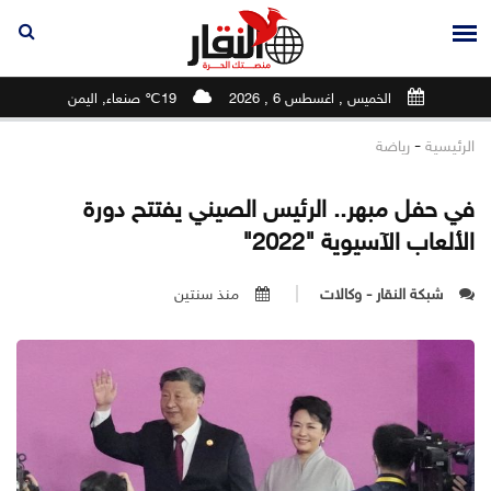
الخميس , اغسطس 6 , 2026
19℃ صنعاء, اليمن
-
الرئيسية
رياضة
في حفل مبهر.. الرئيس الصيني يفتتح دورة
الألعاب الآسيوية "2022"
شبكة النقار - وكالات
منذ سنتين