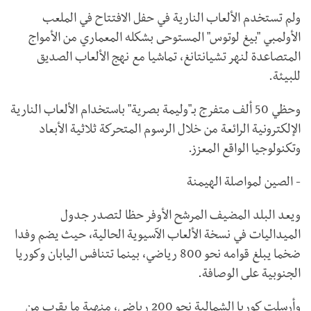
ولم تستخدم الألعاب النارية في حفل الافتتاح في الملعب
الأولمبي "بيغ لوتوس" المستوحى بشكله المعماري من الأمواج
المتصاعدة لنهر تشيانتانغ، تماشيا مع نهج الألعاب الصديق
للبيئة.
وحظي 50 ألف متفرج بـ"وليمة بصرية" باستخدام الألعاب النارية
الإلكترونية الرائعة من خلال الرسوم المتحركة ثلاثية الأبعاد
وتكنولوجيا الواقع المعزز.
- الصين لمواصلة الهيمنة
ويعد البلد المضيف المرشح الأوفر حظا لتصدر جدول
الميداليات في نسخة الألعاب الآسيوية الحالية، حيث يضم وفدا
ضخما يبلغ قوامه نحو 800 رياضي، بينما تتنافس اليابان وكوريا
الجنوبية على الوصافة.
وأرسلت كوريا الشمالية نحو 200 رياضي، منهية ما يقرب من