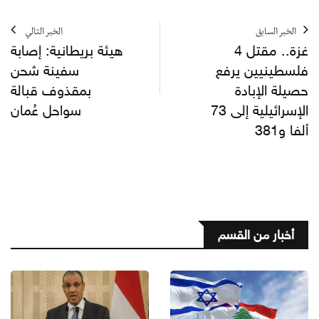
الخبر السابق
الخبر التالي
غزة.. مقتل 4
هيئة بريطانية: إصابة
فلسطينيين يرفع
سفينة شحن
حصيلة الإبادة
بمقذوف قبالة
الإسرائيلية إلى 73
سواحل عُمان
ألفا و381
أخبار من القسم