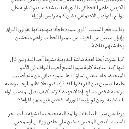
الجمعة، بل نشرت تدوينة ثانية ردت من خلالها على الصحفي
الكويتي داهم القحطاني، الذي انتقد بشدة ما يتم تداوله على
مواقع التواصل الاجتماعي بشأن كلمة رئيس الوزراء.
وقالت فجر السعيد: "قوي سموه فاجأنا بتهديداتها يقولون العراق
وإيران ميتين من الخوف من سمعوا الخطاب واهم منخشين
وحايشتهم نفاضه".
كما نشرت أيضا لقطة شاشة لتدوينة نشرها أحد المدونين قال
فيها "بعد متابعة كلمة سمو الشيخ أحمد النواف في الأمم
المتحدة، جاء لذهني تساؤل: هل سموه يعاني من علة تُصعِّب
عليه التنسيق بين القراءة واللفظ؟ إذا نعم، فلا نظلم الرجل، وعليه
مراجعة شخص معالج. إذا لا، فهذه كارثة. كيف يصل لمنصب لواء
بالداخلية، ومن ثم رئيسا للوزراء، شخص غير ملم بالقراءة؟".
وردا على سيل التعليقات والمطالبة بحذف ما نشرته قالت فجر
السعيد: "بعض المحبين داشين علي خاص وواتس لوسمحتي