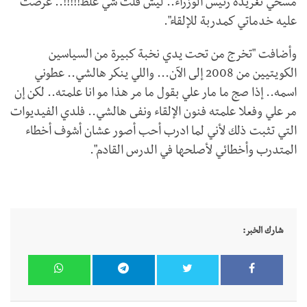
مسحي تغريدة رئيس الوزراء.. ليش قلت شي غلط!!!!!.. عرضت
عليه خدماتي كمدربة للإلقاء".
وأضافت "تخرج من تحت يدي نخبة كبيرة من السياسين
الكويتيين من 2008 إلى الآن... واللي ينكر هالشي.. عطوني
اسمه.. إذا صج ما مار علي بقول ما مر هذا مو انا علمته.. لكن إن
مر علي وفعلا علمته فنون الإلقاء ونفى هالشي.. فلدي الفيديوات
التي تثبت ذلك لأني لما ادرب أحب أصور عشان أشوف أخطاء
المتدرب وأخطائي لأصلحها في الدرس القادم".
شارك الخبر: