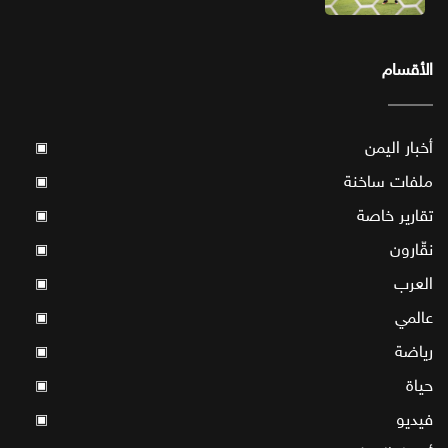
الأقسام
أخبار اليمن
▣
ملفات ساخنة
▣
تقارير خاصة
▣
نقّارون
▣
العرب
▣
عالمي
▣
رياضة
▣
حياة
▣
فيديو
▣