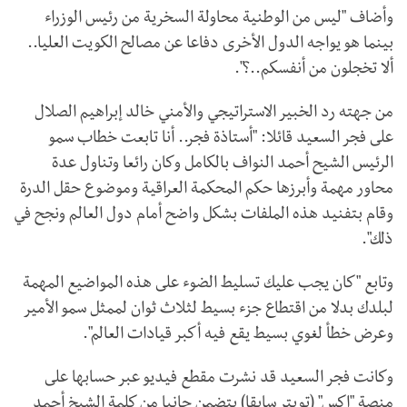
وأضاف "ليس من الوطنية محاولة السخرية من رئيس الوزراء
بينما هو يواجه الدول الأخرى دفاعا عن مصالح الكويت العليا..
ألا تخجلون من أنفسكم..؟".
من جهته رد الخبير الاستراتيجي والأمني خالد إبراهيم الصلال
على فجر السعيد قائلا: "أستاذة فجر.. أنا تابعت خطاب سمو
الرئيس الشيح أحمد النواف بالكامل وكان رائعا وتناول عدة
محاور مهمة وأبرزها حكم المحكمة العراقية وموضوع حقل الدرة
وقام بتفنيد هذه الملفات بشكل واضح أمام دول العالم ونجح في
ذلك".
وتابع "كان يجب عليك تسليط الضوء على هذه المواضيع المهمة
لبلدك بدلا من اقتطاع جزء بسيط لثلاث ثوان لممثل سمو الأمير
وعرض خطأ لغوي بسيط يقع فيه أكبر قيادات العالم".
وكانت فجر السعيد قد نشرت مقطع فيديو عبر حسابها على
منصة "إكس" (تويتر سابقا) يتضمن جانبا من كلمة الشيخ أحمد