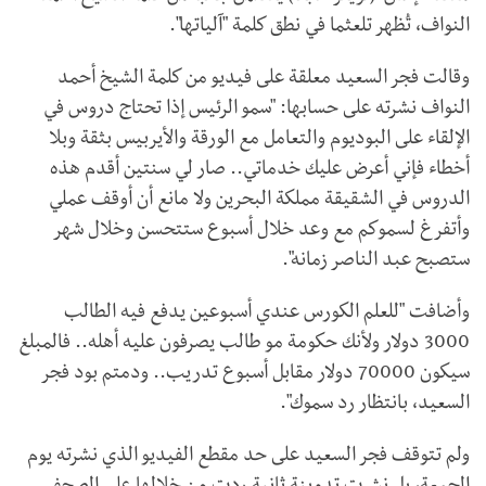
النواف، تُظهر تلعثما في نطق كلمة "آلياتها".
وقالت فجر السعيد معلقة على فيديو من كلمة الشيخ أحمد
النواف نشرته على حسابها: "سمو الرئيس إذا تحتاج دروس في
الإلقاء على البوديوم والتعامل مع الورقة والأيربيس بثقة وبلا
أخطاء فإني أعرض عليك خدماتي.. صار لي سنتين أقدم هذه
الدروس في الشقيقة مملكة البحرين ولا مانع أن أوقف عملي
وأتفرغ لسموكم مع وعد خلال أسبوع ستتحسن وخلال شهر
ستصبح عبد الناصر زمانه".
وأضافت "للعلم الكورس عندي أسبوعين يدفع فيه الطالب
3000 دولار ولأنك حكومة مو طالب يصرفون عليه أهله.. فالمبلغ
سيكون 70000 دولار مقابل أسبوع تدريب.. ودمتم بود فجر
السعيد، بانتظار رد سموك".
ولم تتوقف فجر السعيد على حد مقطع الفيديو الذي نشرته يوم