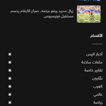
ريال مدريد يرفع عرضه.. صراع الأرقام يحسم
مستقبل فينيسيوس
الأقسام
أخبار اليمن
▣
ملفات ساخنة
▣
تقارير خاصة
▣
نقّارون
▣
العرب
▣
عالمي
▣
رياضة
▣