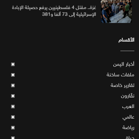
غزة.. مقتل 4 فلسطينيين يرفع حصيلة الإبادة
الإسرائيلية إلى 73 ألفا و381
الأقسام
أخبار اليمن
▣
ملفات ساخنة
▣
تقارير خاصة
▣
نقّارون
▣
العرب
▣
عالمي
▣
رياضة
▣
حياة
▣