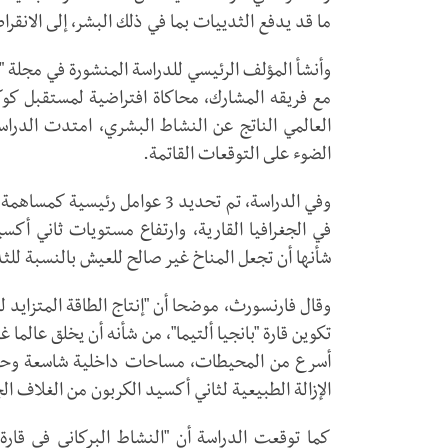
ما قد يدفع الثدييات بما في ذلك البشر، إلى الانقرا
وأنشأ المؤلف الرئيسي للدراسة المنشورة في مجلة "
مع فريقه المشارك، محاكاة افتراضية لمستقبل كوكب
العالمي الناتج عن النشاط البشري، امتدت الدرا
الضوء على التوقعات القاتمة.
وفي الدراسة، تم تحديد 3 عوامل
في الجغرافيا القارية، وارتفاع مستويات ثاني أكس
شأنها أن تجعل المناخ غير صالح للعيش بالنسبة لل
تكوين قارة "بانجيا ألتيما"، من شأنه أن يخلق عالما
أسرع من المحيطات، مساحات داخلية شاسعة وحارق
الإزالة الطبيعية لثاني أكسيد الكربون من الغلاف ال
كما توقعت الدراسة أن "النشاط البركاني في قارة 