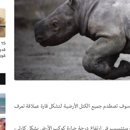
5
قديم
قوي
ـ250 مليون عام المقبلة، سوف تصطدم جميع الكتل الأرضية لتشكل قارة ‏عملاقة تعرف
دة ستتسبب في ارتفاع درجة حرارة كوكب الأرض بشكل كارثي،