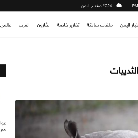
24℃ صنعاء, اليمن
خبار اليمن
ملفات ساخنة
تقارير خاصة
نقّارون
العرب
عالمي
ثدييات
عواق
مع ا