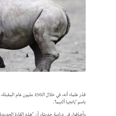
قدّر علماء أنه، في خلال ال
باسم "بانجيا ألتيما".‏
وأضافوا، في دراسة حديثة، أن "هذه القارة الجدي