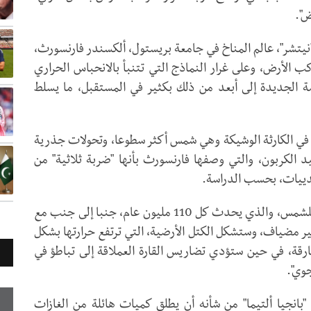
ض".
نيتشر"، عالم المناخ في جامعة بريستول، ألكسندر فارنسورث،
 الأرض، وعلى غرار النماذج التي تتنبأ بالانحباس الحراري
سة الجديدة إلى أبعد من ذلك بكثير في المستقبل، ما يسلط
 رئيسية كمساهمة في الكارثة الوشيكة وهي شمس أكثر سطوعا، وتحولات جذرية
يد الكربون، والتي وصفها فارنسورث بأنها "ضربة ثلاثية" من
ثدييات، بحسب الدراسة.
وقال فارنسورث، موضحا أن "إنتاج الطاقة المتزايد للشمس، والذي يحدث كل 110 مليون عام، جنبا إلى جنب مع
 غير مضياف، وستشكل الكتل الأرضية، التي ترتفع حرارتها بشكل
ة، في حين ستؤدي تضاريس القارة العملاقة إلى تباطؤ في
جوي".
"بانجيا ألتيما" من شأنه أن يطلق كميات هائلة من الغازات