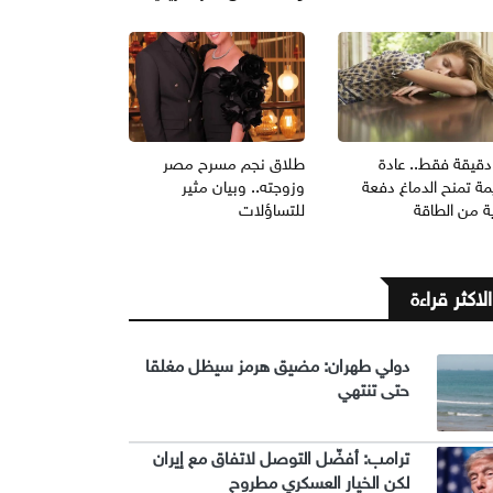
1 دقيقة فقط.. عادة
طلاق نجم مسرح مصر
ة تمنح الدماغ دفعة
وزوجته.. وبيان مثير
ة من الطاقة
للتساؤلات
الاكثر قراءة
دولي طهران: مضيق هرمز سيظل مغلقا
حتى تنتهي
ترامب: أفضّل التوصل لاتفاق مع إيران
لكن الخيار العسكري مطروح