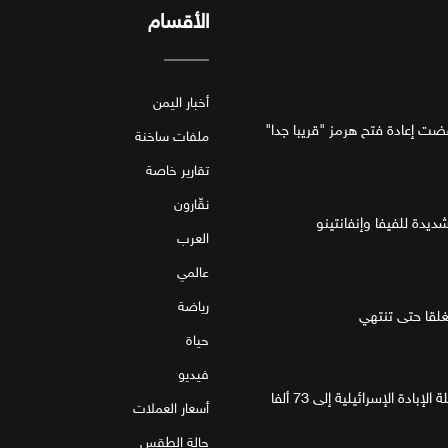
الأقسام
أخبار اليمن
فضت إعادة فتح هرمز "قريبا جدا"
ملفات ساخنة
تقارير خاصة
نقّارون
ديدة للفيفا وإنفانتينو
العرب
عالمي
رياضة
قا حتى تنتهي
حياة
فيديو
غزة.. مقتل 4 فلسطينيين يرفع حصيلة الإبادة الإسرائيلية إلى 73 ألفا
أسعار العملات
حالة الطقس