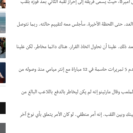
ميركا، حيث يسعى فريقه إلى إحراز لقبه الثاني بعد فوزه بلقب
 الغد. حتى اللحظة الأخيرة. سأجلس معه لتقييم حالته. ربما نتوصل
ا يأتي بعد ذلك. علينا أن نحاول اتخاذ القرار. هناك دائما مخاطر. لكن علينا
وسجل ميسي، الفائز بالكرة الذهبية 7 مرات، 11 هدفا وقدم 5 تمريرات حاسمة في 12 مباراة مع إنتر ميامي منذ وصوله من
لعب وقال مارتينو إنه لم يكن ليخاطر بالدفع باللاعب البالغ من
ني: "إنها 90 أو 120 دقيقة تقف بينك وبين اللقب. إنه أمر منطقي. لو كان الأمر يتعلق بأي نوع آخر