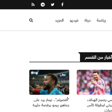
رياضة
حياة
فيديو
المزيد
أخبار من القسم
ي يصبح الهداف
"أُقصيتم".. نيمار يرد على
ريخي لبطولة كأس
جماهير ريمو برقصة مثيرة
ريات