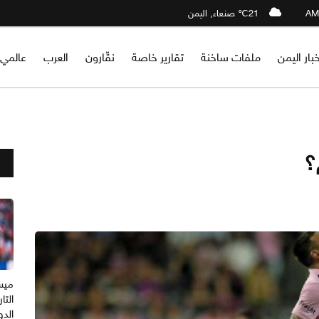
21℃ صنعاء, اليمن
خبار اليمن
ملفات ساخنة
تقارير خاصة
نقّارون
العرب
عالمي
؟
ميس
التا
الدو