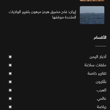
إيران: فتح مضيق هرمز مرهون بتغيير الولايات
المتحدة موقفها
الأقسام
أخبار اليمن
▣
ملفات ساخنة
▣
تقارير خاصة
▣
نقّارون
▣
العرب
▣
عالمي
▣
رياضة
▣