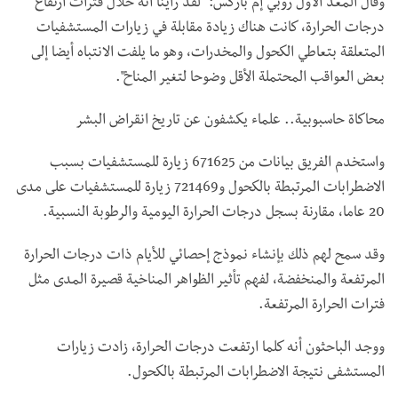
وقال المعد الأول روبي إم باركس: "لقد رأينا أنه خلال فترات ارتفاع
درجات الحرارة، كانت هناك زيادة مقابلة في زيارات المستشفيات
المتعلقة بتعاطي الكحول والمخدرات، وهو ما يلفت الانتباه أيضا إلى
بعض العواقب المحتملة الأقل وضوحا لتغير المناخ".
محاكاة حاسبوبية.. علماء يكشفون عن تاريخ انقراض البشر
واستخدم الفريق بيانات من 671625 زيارة للمستشفيات بسبب
الاضطرابات المرتبطة بالكحول و721469 زيارة للمستشفيات على مدى
20 عاما، مقارنة بسجل درجات الحرارة اليومية والرطوبة النسبية.
وقد سمح لهم ذلك بإنشاء نموذج إحصائي للأيام ذات درجات الحرارة
المرتفعة والمنخفضة، لفهم تأثير الظواهر المناخية قصيرة المدى مثل
فترات الحرارة المرتفعة.
ووجد الباحثون أنه كلما ارتفعت درجات الحرارة، زادت زيارات
المستشفى نتيجة الاضطرابات المرتبطة بالكحول.