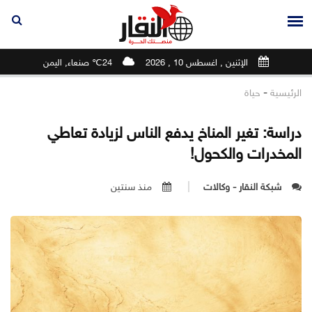
الإثنين , اغسطس 10 , 2026
24℃ صنعاء, اليمن
-
الرئيسية
حياة
دراسة: تغير المناخ يدفع الناس لزيادة تعاطي
المخدرات والكحول!
شبكة النقار - وكالات
منذ سنتين