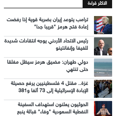
الاكثر قراءة
ترامب يتوعد إيران بضربة قوية إذا رفضت
إعادة فتح هرمز "قريبا جدا"
رئيس الاتحاد الأردني يوجه انتقادات شديدة
للفيفا وإنفانتينو
دولي طهران: مضيق هرمز سيظل مغلقا
حتى تنتهي
غزة.. مقتل 4 فلسطينيين يرفع حصيلة
الإبادة الإسرائيلية إلى 73 ألفا و381
الحوثيون يعلنون استهداف السفينة
النفطية السعودية "وفاء" قبالة ينبع