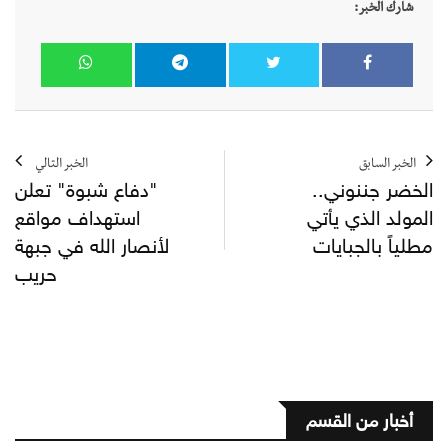
شارك الخبر:
الخبر السابق
الخبر التالي
الخضر جننوني..
"دفاع شبوة" تعلن
المولد الذي يأتي
استهداف مواقع
مطلياً بالجبايات
لأنصار الله في جبهة
حريب
أخبار من القسم