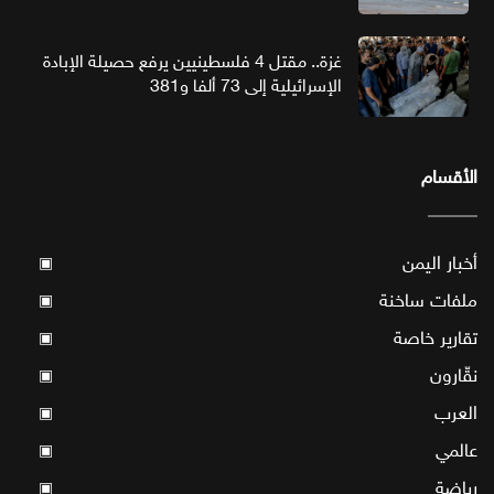
غزة.. مقتل 4 فلسطينيين يرفع حصيلة الإبادة
الإسرائيلية إلى 73 ألفا و381
الأقسام
أخبار اليمن
▣
ملفات ساخنة
▣
تقارير خاصة
▣
نقّارون
▣
العرب
▣
عالمي
▣
رياضة
▣