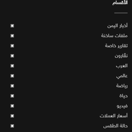
الأقسام
أخبار اليمن
▣
ملفات ساخنة
▣
تقارير خاصة
▣
نقّارون
▣
العرب
▣
عالمي
▣
رياضة
▣
حياة
▣
فيديو
▣
أسعار العملات
▣
حالة الطقس
▣