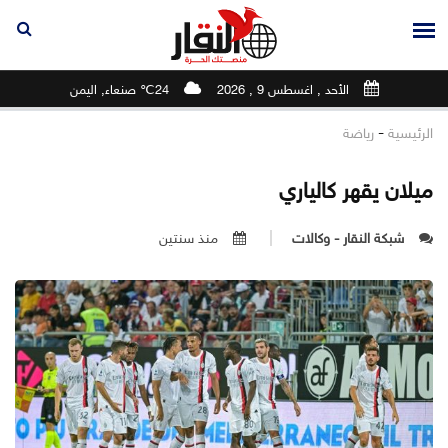
الأحد , اغسطس 9 , 2026
24℃ صنعاء, اليمن
-
الرئيسية
رياضة
ميلان يقهر كالياري
شبكة النقار - وكالات
منذ سنتين