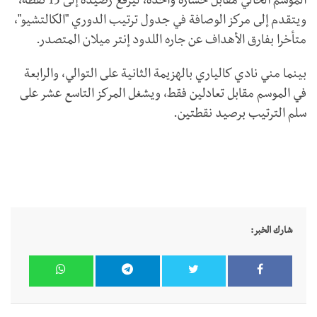
الموسم الحالي مقابل خسارة واحدة، ليرفع رصيده إلى 15 نقطة،
ويتقدم إلى مركز الوصافة في جدول ترتيب الدوري "الكالتشيو"،
متأخرا بفارق الأهداف عن جاره اللدود إنتر ميلان المتصدر.
بينما مني نادي كالياري بالهزيمة الثانية على التوالي، والرابعة
في الموسم مقابل تعادلين فقط، ويشغل المركز التاسع عشر على
سلم الترتيب برصيد نقطتين.
شارك الخبر: