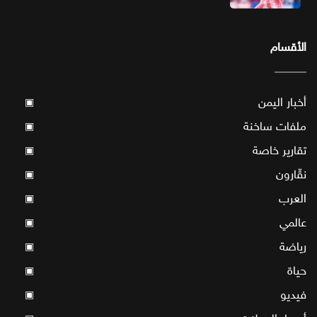
الأقسام
أخبار اليمن
▣
ملفات ساخنة
▣
تقارير خاصة
▣
نقّارون
▣
العرب
▣
عالمي
▣
رياضة
▣
حياة
▣
فيديو
▣