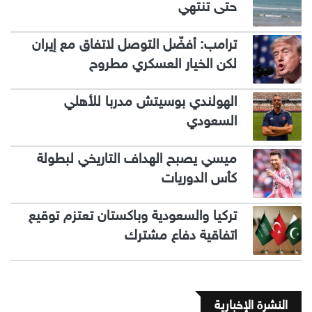
حتى تنتهي
ترامب: أفضّل التوصل لاتفاق مع إيران
لكن الخيار العسكري مطروح
الهولندي بوسيتش مدربا للأهلي
السعودي
ميسي يصبح الهداف التاريخي لبطولة
كأس الدوريات
تركيا والسعودية وباكستان تعتزم توقيع
اتفاقية دفاع مشترك
النشرة الإخبارية