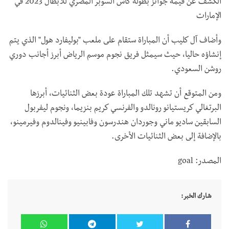
الكشف عن قيمة جوائز بطولة كأس السوبر المصري للأبطال 2023 في
الإمارات
وأضاف آل كليب أن المباراة ستقام على ملعب "بوليفارد هول" الذي يتم
إنشاؤه حاليا، حيث سيمثل فريق نجوم موسم الرياض أبرز أجانب دوري
روشن السعودي.
ومن المتوقع أن تشهد تلك المباراة عودة بعض الثنائيات، أبرزها
البرتغالي كريستيانو رونالدو والفرنسي كريم بنزيما، ونجوم ليفربول
السابقين ساديو ماني وجوردان هندرسون وفابينيو وفينالدوم وفيرمينو،
بالإضافة إلى بعض الثنائيات الأخرى.
المصدر: goal
شارك الخبر: