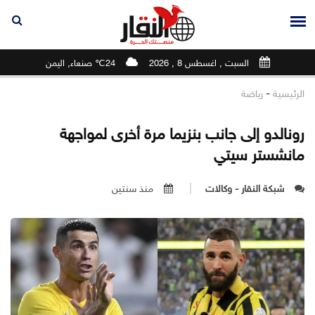
السبت , اغسطس 8 , 2026
24℃ صنعاء, اليمن
-
الرئيسية
رياضة
رونالدو إلى جانب بنزيما مرة أخرى لمواجهة
مانشستر سيتي
شبكة النقار - وكالات
منذ سنتين