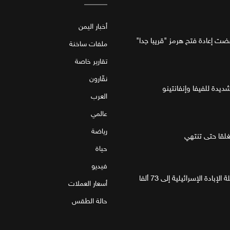
أخبار اليمن
فضت إعادة فتح هرمز "قريبا جدا"
ملفات ساخنة
تقارير خاصة
نقّارون
ديدة للفيفا وإنفانتينو
العرب
عالمي
رياضة
قا حتى تنتهي
حياة
فيديو
غزة.. مقتل 4 فلسطينيين يرفع حصيلة الإبادة الإسرائيلية إلى 73 ألفا
أسعار العملات
حالة الطقس