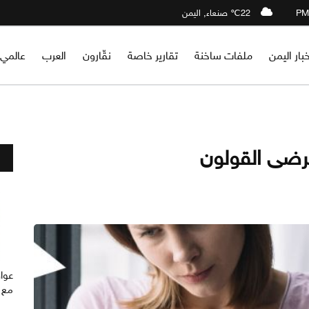
22℃ صنعاء, اليمن
خبار اليمن
ملفات ساخنة
تقارير خاصة
نقّارون
العرب
عالمي
عواق
مع ا