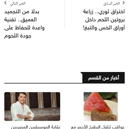
الخبر السابق
الخبر التالي
اختراق ثوري.. زراعة
بدلا من التجميد
بروتين اللحم داخل
العميق.. تقنية
أوراق الخس والتبغ!
واعدة للحفاظ على
جودة اللحوم
أخبار من القسم
عواقب تناول البطيخ الأحمر مع
نقابة الموسيقيين المصريين