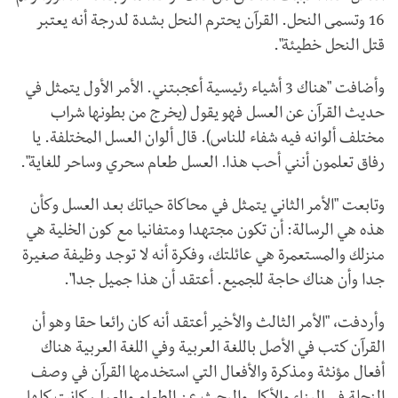
16 وتسمى النحل. القرآن يحترم النحل بشدة لدرجة أنه يعتبر
قتل النحل خطيئة".
وأضافت "هناك 3 أشياء رئيسية أعجبتني. الأمر الأول يتمثل في
حديث القرآن عن العسل فهو يقول (يخرج من بطونها شراب
مختلف ألوانه فيه شفاء للناس). قال ألوان العسل المختلفة. يا
رفاق تعلمون أنني أحب هذا. العسل طعام سحري وساحر للغاية".
وتابعت "الأمر الثاني يتمثل في محاكاة حياتك بعد العسل وكأن
هذه هي الرسالة: أن تكون مجتهدا ومتفانيا مع كون الخلية هي
منزلك والمستعمرة هي عائلتك، وفكرة أنه لا توجد وظيفة صغيرة
جدا وأن هناك حاجة للجميع. أعتقد أن هذا جميل جدا".
وأردفت، "الأمر الثالث والأخير أعتقد أنه كان رائعا حقا وهو أن
القرآن كتب في الأصل باللغة العربية وفي اللغة العربية هناك
أفعال مؤنثة ومذكرة والأفعال التي استخدمها القرآن في وصف