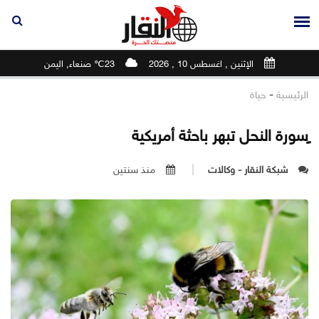
الإثنين , اغسطس 10 , 2026
23℃ صنعاء, اليمن
-
الرئيسية
حياة
ٍسورة النحل تبهر باحثة أمريكية
شبكة النقار - وكالات
منذ سنتين