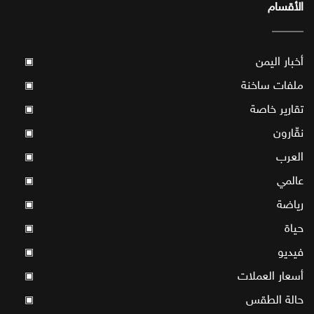
الأقسام
أخبار اليمن
▣
ملفات ساخنة
▣
تقارير خاصة
▣
نقّارون
▣
العرب
▣
عالمي
▣
رياضة
▣
حياة
▣
فيديو
▣
أسعار العملات
▣
حالة الطقس
▣