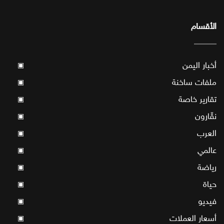
الأقسام
أخبار اليمن
▣
ملفات ساخنة
▣
تقارير خاصة
▣
نقّارون
▣
العرب
▣
عالمي
▣
رياضة
▣
حياة
▣
فيديو
▣
أسعار العملات
▣