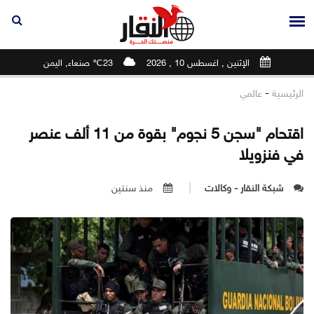
الإثنين , اغسطس 10 , 2026
23℃ صنعاء, اليمن
-
الرئيسية
عالمي
اقتحام "سجن 5 نجوم" بقوة من 11 ألف عنصر
في فنزويلا
شبكة النقار - وكالات
منذ سنتين