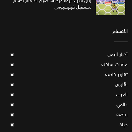
ريال مدريد يرفع عرضه.. صراع الأرقام يحسم
مستقبل فينيسيوس
الأقسام
أخبار اليمن
▣
ملفات ساخنة
▣
تقارير خاصة
▣
نقّارون
▣
العرب
▣
عالمي
▣
رياضة
▣
حياة
▣