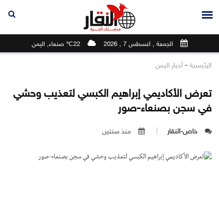
الجمعة , اغسطس 7 , 2026
22℃ صنعاء, اليمن
-
الرئيسية
أخبار اليمن
تعرض الأكاديمي إبراهيم الكبسي لتعذيب وحشي
في سجن بصنعاء-صور
خاص-النقار
منذ سنتين